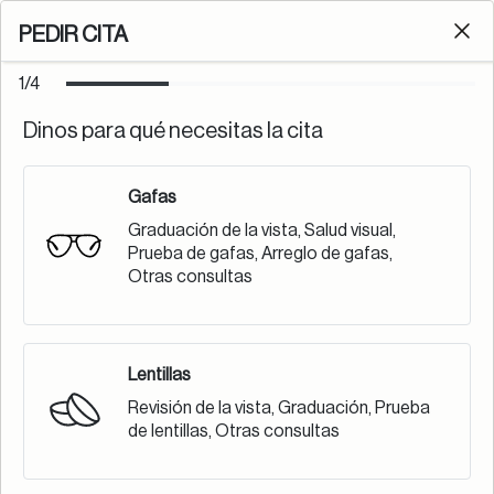
Envío gratis online por tiempo limitado.
PEDIR CITA
Cl
0
1/4
Dinos para qué necesitas la cita
PEDIR CITA
Gafas
Graduación de la vista, Salud visual,
Prueba de gafas, Arreglo de gafas,
Otras consultas
Lentillas
Revisión de la vista, Graduación, Prueba
¿CÓMO DETECTAR SI TU HIJO TIENE
de lentillas, Otras consultas
MIOPÍA?
Estas son señales de miopía en niños; aun así, lo