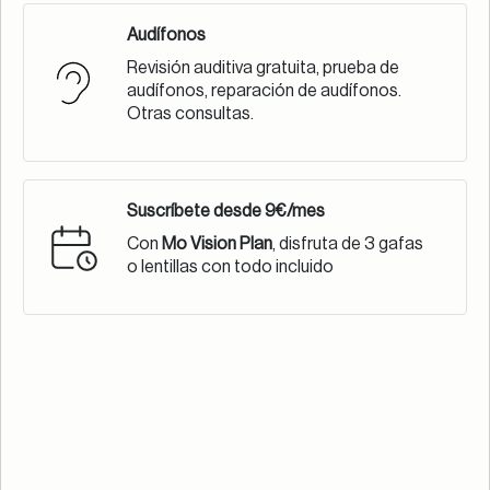
mejor es una revisión visual anual.
Audífonos
Revisión auditiva gratuita, prueba de
audífonos, reparación de audífonos.
Otras consultas.
Suscríbete desde 9€/mes
Visión borrosa
Se acercan a
de lejos
las pantallas
Con
Mo Vision Plan
, disfruta de 3 gafas
o lentillas con todo incluido
Baja
Entrecierran
rendimiento
los ojos para
escolar
enfocar