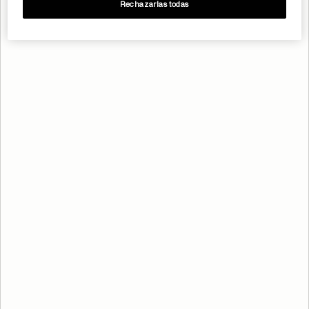
Rechazarlas todas
CLAVES Y CONSEJOS PARA
PREVENIR LA MIOPÍA INFANTIL
Existen pequeños hábitos que pueden proteger la vista de
los niños.
Fomentar actividades al aire libre, al menos 2 horas al día
si es posible.