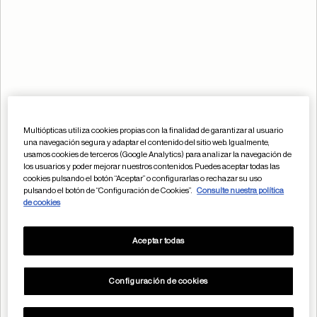
¿POR QUÉ CUIDAR LA VISIÓN DE LOS
NIÑOS?
Se estima que 1 de cada 2 niños será miope en el
futuro.
Multiópticas utiliza cookies propias con la finalidad de garantizar al usuario
una navegación segura y adaptar el contenido del sitio web. Igualmente,
usamos cookies de terceros (Google Analytics) para analizar la navegación de
los usuarios y poder mejorar nuestros contenidos. Puedes aceptar todas las
cookies pulsando el botón “Aceptar” o configurarlas o rechazar su uso
pulsando el botón de “Configuración de Cookies”.
Consulte nuestra política
de cookies
Aceptar todas
Configuración de cookies