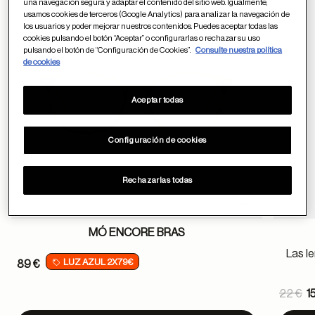
Guardar en favor
una navegación segura y adaptar el contenido del sitio web. Igualmente,
usamos cookies de terceros (Google Analytics) para analizar la navegación de
los usuarios y poder mejorar nuestros contenidos. Puedes aceptar todas las
cookies pulsando el botón “Aceptar” o configurarlas o rechazar su uso
pulsando el botón de “Configuración de Cookies”.
Consulte nuestra política
de cookies
Aceptar todas
Configuración de cookies
Rechazarlas todas
1 color
Probador virtu
MÓ ENCORE BRAS
Las le
LUZ AZUL 2X79€
89 €
Pric
22 €
1