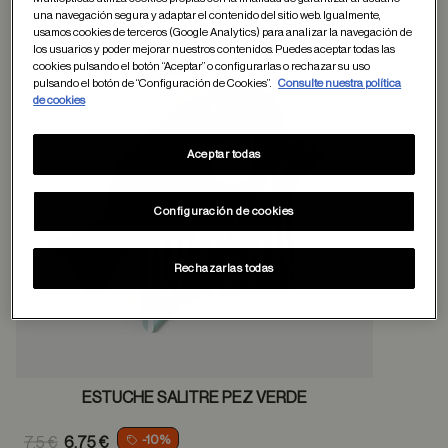
una navegación segura y adaptar el contenido del sitio web. Igualmente,
usamos cookies de terceros (Google Analytics) para analizar la navegación de
los usuarios y poder mejorar nuestros contenidos. Puedes aceptar todas las
cookies pulsando el botón “Aceptar” o configurarlas o rechazar su uso
Guardar en favor
pulsando el botón de “Configuración de Cookies”.
Consulte nuestra política
de cookies
Aceptar todas
Configuración de cookies
Rechazarlas todas
ESTUCHE SALITRE PEZ VERDE
Price reduced from
-10%
7.5 €
6.75 €