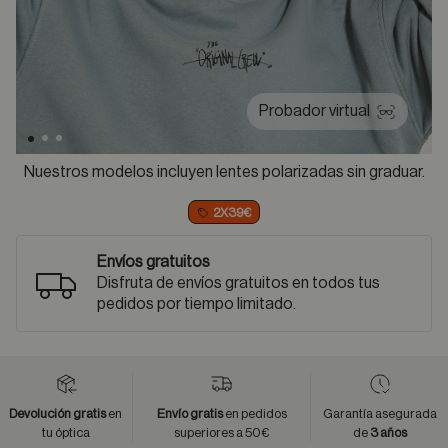
Probador virtual
Nuestros modelos incluyen lentes polarizadas sin graduar.
2X39€
Envíos gratuitos
Disfruta de envíos gratuitos en todos tus
pedidos por tiempo limitado.
Devolución gratis
en
Envío gratis
en pedidos
Garantía asegurada
tu óptica
superiores a 50€
de
3 años