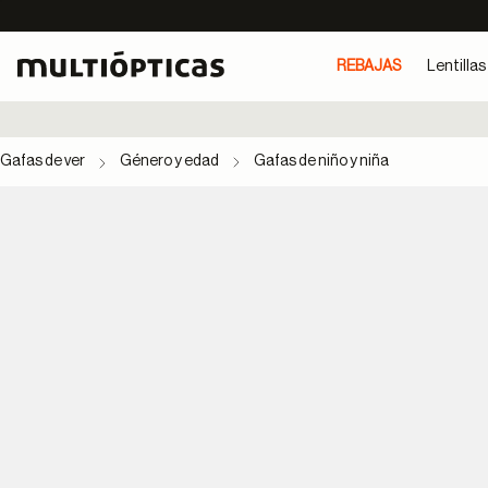
REBAJAS
Lentillas
Gafas de ver
Género y edad
Gafas de niño y niña