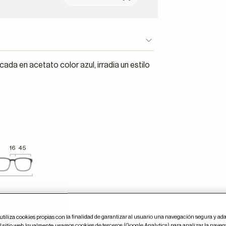
ada en acetato color azul, irradia un estilo
16
45
utiliza cookies propias con la finalidad de garantizar al usuario una navegación segura y ada
 sitio web. Igualmente, usamos cookies de terceros (Google Analytics) para analizar la naveg