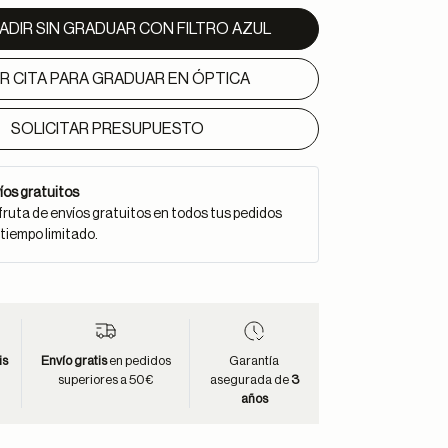
ADIR SIN GRADUAR CON FILTRO AZUL
IR CITA PARA GRADUAR EN ÓPTICA
SOLICITAR PRESUPUESTO
íos gratuitos
fruta de envíos gratuitos en todos tus pedidos
 tiempo limitado.
is
Envío gratis
en pedidos
Garantía
superiores a 50€
asegurada de
3
años