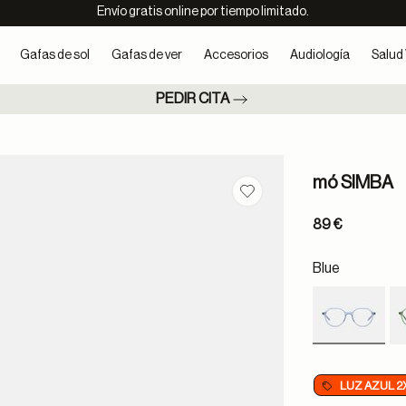
Envío gratis online por tiempo limitado.
Gafas de sol
Gafas de ver
Accesorios
Audiología
Salud 
PEDIR CITA
mó SIMBA
Guardar en favoritos
89 €
Blue
selected
LUZ AZUL 2