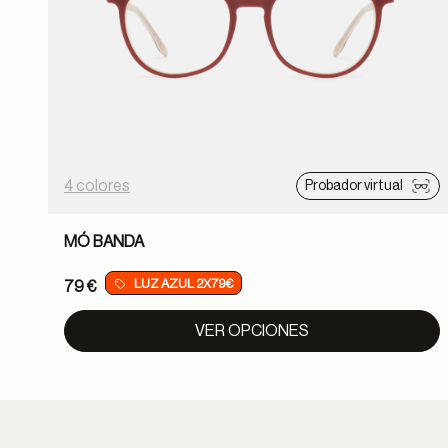
4 colores
Probador virtual
MÓ BANDA
LUZ AZUL 2X79€
79 €
VER OPCIONES