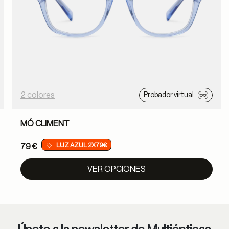
2 colores
Probador virtual
MÓ CLIMENT
LUZ AZUL 2X79€
79 €
VER OPCIONES