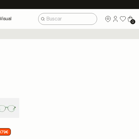
Visual
0
X79€