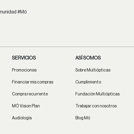
comunidad #Mó
SERVICIOS
ASÍ SOMOS
Promociones
Sobre Multiópticas
Financiar mis compras
Cumplimiento
Compra recurrente
Fundación Multiópticas
MÓ Vision Plan
Trabajar con nosotros
Audiología
Blog Mó