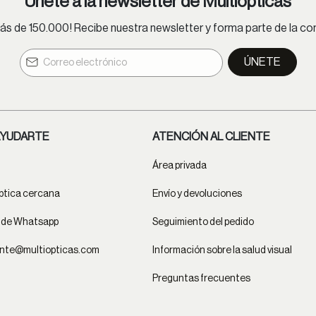
Únete a la newsletter de Multiópticas
s de 150.000! Recibe nuestra newsletter y forma parte de la 
ÚNETE
YUDARTE
ATENCIÓN AL CLIENTE
Área privada
ptica cercana
Envío y devoluciones
t de Whatsapp
Seguimiento del pedido
ente@multiopticas.com
Información sobre la salud visual
Preguntas frecuentes