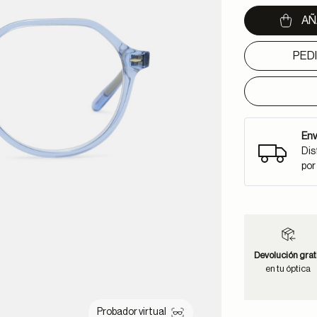
AÑ
PED
Env
Dis
por
Devolución grat
en tu óptica
Probador virtual