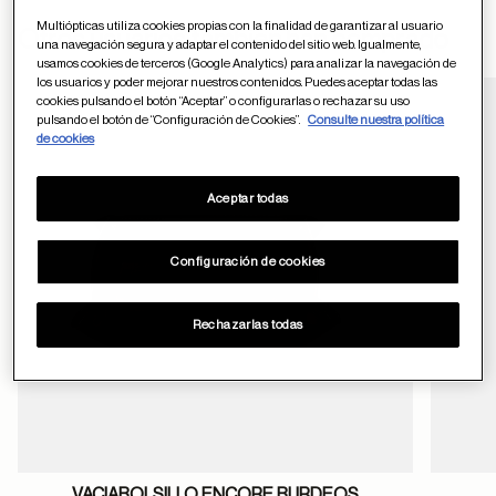
Multiópticas utiliza cookies propias con la finalidad de garantizar al usuario
ayuda
Otros usuarios tambien han comprado
una navegación segura y adaptar el contenido del sitio web. Igualmente,
usamos cookies de terceros (Google Analytics) para analizar la navegación de
los usuarios y poder mejorar nuestros contenidos. Puedes aceptar todas las
cookies pulsando el botón “Aceptar” o configurarlas o rechazar su uso
pulsando el botón de “Configuración de Cookies”.
Consulte nuestra política
Guardar en favor
de cookies
Aceptar todas
Configuración de cookies
Rechazarlas todas
VACIABOLSILLO ENCORE BURDEOS