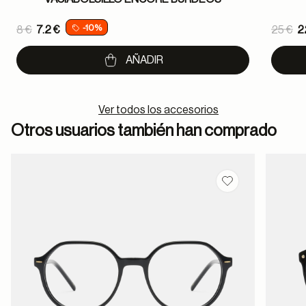
Price reduced from
Pric
-10%
8 €
7.2 €
25 €
2
to
to
AÑADIR
Ver todos los accesorios
Otros usuarios también han comprado
Guardar en favor