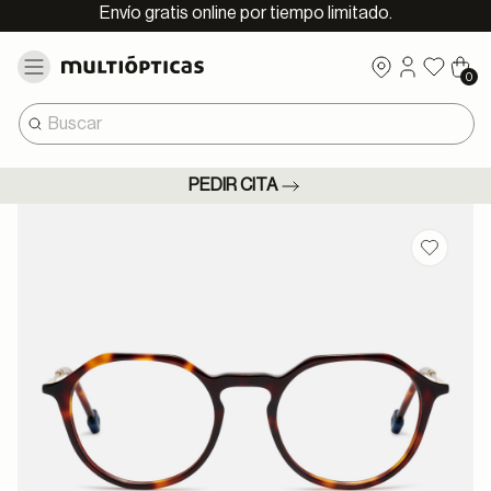
Envío gratis online por tiempo limitado.
0
PEDIR CITA
Guardar