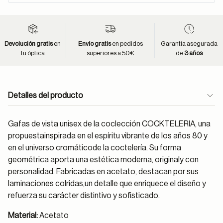
Devolución gratis
en
Envío gratis
en pedidos
Garantía asegurada
tu óptica
superiores a 50€
de
3 años
Detalles del producto
Gafas de vista unisex de la coclección COCKTELERIA, una
propuestainspirada en el espíritu vibrante de los años 80 y
en el universo cromáticode la coctelería. Su forma
geométrica aporta una estética moderna, originaly con
personalidad. Fabricadas en acetato, destacan por sus
laminaciones colridas,un detalle que enriquece el diseño y
refuerza su carácter distintivo y sofisticado.
Material:
Acetato