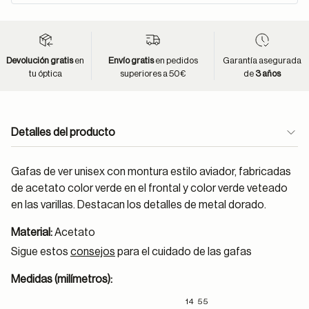
Devolución gratis
en
Envío gratis
en pedidos
Garantía asegurada
tu óptica
superiores a 50€
de
3 años
Detalles del producto
Gafas de ver unisex con montura estilo aviador, fabricadas
de acetato color verde en el frontal y color verde veteado
en las varillas. Destacan los detalles de metal dorado.
Material:
Acetato
Sigue estos
consejos
para el cuidado de las gafas
Medidas (milímetros):
14
55