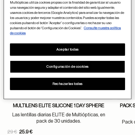
Multiópticas utiliza cookies propias con la finalidad de garantizar al usuario
Guardar en favor
una navegación segura y adaptar el contenido del sitio web. Igualmente,
usamos cookies de terceros (Google Analytics) para analizar la navegación de
los usuarios y poder mejorar nuestros contenidos. Puedes aceptar todas las
cookies pulsando el botón “Aceptar” o configurarlas o rechazar su uso
pulsando el botón de “Configuración de Cookies”.
Consulte nuestra política
de cookies
Aceptar todas
Configuración de cookies
Rechazarlas todas
MULTILENS ELITE SILICONE 1 DAY SPHERE
PACK 
Las lentillas diarias ELITE de Multiópticas, en
pack de 30 unidades.
Pack 
Price reduced from
29 €
25.9 €