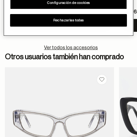
Configuración de cookies
Price reduced from
Pric
-10%
9.5 €
8.55 €
7.5 €
6
to
to
Rechazarlas todas
AÑADIR
Ver todos los accesorios
Otros usuarios también han comprado
Guardar en favor