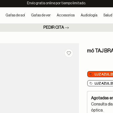
Envío gratis online por tiempo limitado.
Gafas de sol
Gafas de ver
Accesorios
Audiología
Salud 
PEDIR CITA
mó TAJ BR
Guardar en favoritos
LUZ AZUL 2
LUZ AZUL 2
Agotadas en
Consulta dis
óptica.