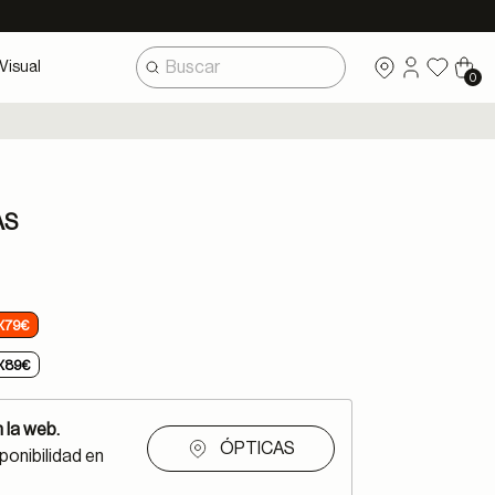
Visual
0
AS
X79€
X89€
 la web.
ÓPTICAS
ponibilidad en