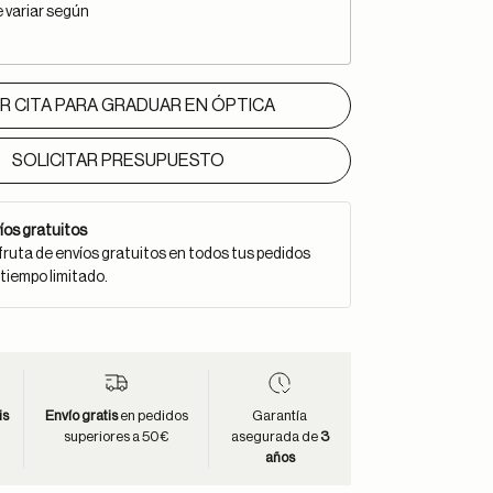
e variar según
IR CITA PARA GRADUAR EN ÓPTICA
SOLICITAR PRESUPUESTO
íos gratuitos
fruta de envíos gratuitos en todos tus pedidos
 tiempo limitado.
is
Envío gratis
en pedidos
Garantía
superiores a 50€
asegurada de
3
años