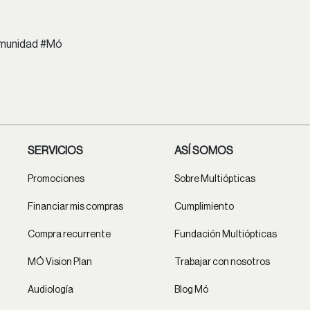
comunidad #Mó
SERVICIOS
ASÍ SOMOS
Promociones
Sobre Multiópticas
Financiar mis compras
Cumplimiento
Compra recurrente
Fundación Multiópticas
MÓ Vision Plan
Trabajar con nosotros
Audiología
Blog Mó