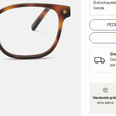
El stock pued
tienda.
PED
Env
Dis
por
Devolución grat
en tu óptica