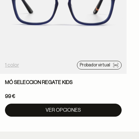
1 color
1
Probador virtual
MÓ SELECCION REGATE KIDS
99 €
VER OPCIONES