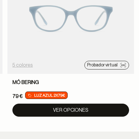
5 colores
Probador virtual
MÓ BERING
LUZ AZUL 2X79€
79 €
VER OPCIONES