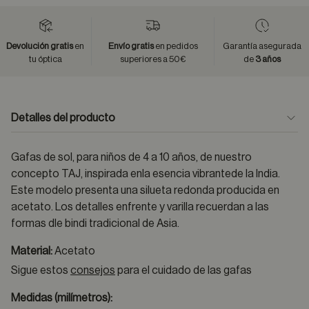
Devolución gratis
en
Envío gratis
en pedidos
Garantía asegurada
tu óptica
superiores a 50€
de
3 años
Detalles del producto
Gafas de sol, para niños de 4 a 10 años, de nuestro
concepto TAJ, inspirada enla esencia vibrantede la India.
Este modelo presenta una silueta redonda producida en
acetato. Los detalles enfrente y varilla recuerdan a las
formas dle bindi tradicional de Asia.
Material:
Acetato
Sigue estos
consejos
para el cuidado de las gafas
Medidas (milímetros):