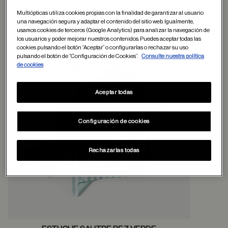
Multiópticas utiliza cookies propias con la finalidad de garantizar al usuario
Otros usuarios tambien han comprado
una navegación segura y adaptar el contenido del sitio web. Igualmente,
usamos cookies de terceros (Google Analytics) para analizar la navegación de
los usuarios y poder mejorar nuestros contenidos. Puedes aceptar todas las
cookies pulsando el botón “Aceptar” o configurarlas o rechazar su uso
pulsando el botón de “Configuración de Cookies”.
Consulte nuestra política
Guardar en favor
de cookies
Aceptar todas
Configuración de cookies
Rechazarlas todas