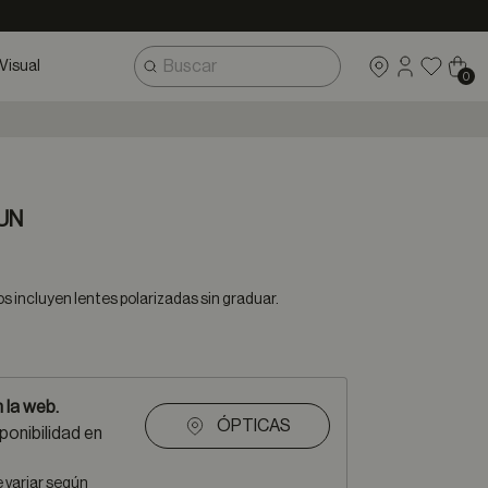
Visual
0
UN
 incluyen lentes polarizadas sin graduar.
 la web.
ÓPTICAS
ponibilidad en
e variar según