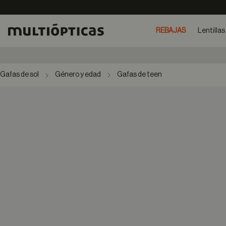
REBAJAS
Lentillas
Gafas de sol
Género y edad
Gafas de teen