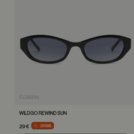
4 colores
WILDGO REWIND SUN
2X59€
29 €