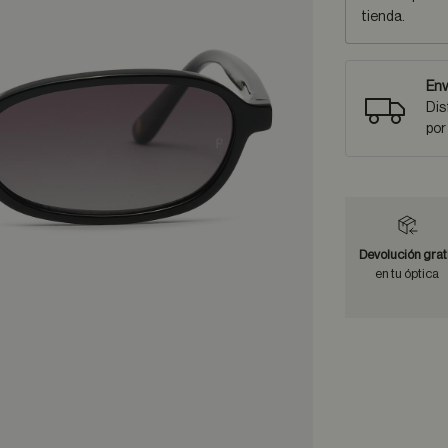
tienda.
Env
Dis
por
Devolución grat
en tu óptica