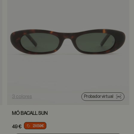
3 colores
Probador virtual
MÓ BACALL SUN
2X59€
49 €