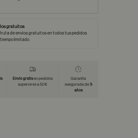
íos gratuitos
fruta de envíos gratuitos en todos tus pedidos
 tiempo limitado.
is
Envío gratis
en pedidos
Garantía
superiores a 50€
asegurada de
3
años