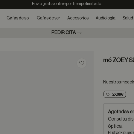
Envío gratis online por tiempo limitado.
Gafas de sol
Gafas de ver
Accesorios
Audiología
Salud 
PEDIR CITA
mó ZOEY S
Guardar en favoritos
Nuestros modelos
2X69€
Agotadas en
Consulta dis
óptica.
El stock pued