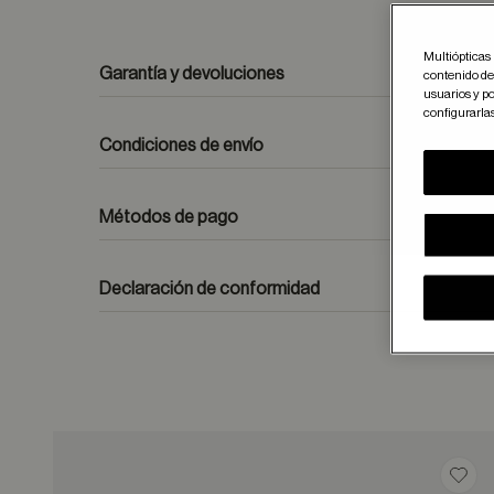
Multiópticas 
Garantía y devoluciones
contenido del
usuarios y po
configurarla
Condiciones de envío
Métodos de pago
formulario de contacto
Declaración de conformidad
Guar