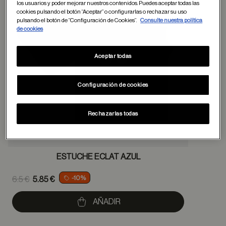
los usuarios y poder mejorar nuestros contenidos. Puedes aceptar todas las
cookies pulsando el botón “Aceptar” o configurarlas o rechazar su uso
pulsando el botón de “Configuración de Cookies”.
Consulte nuestra política
de cookies
Aceptar todas
Configuración de cookies
Rechazarlas todas
ESTUCHE ECLAT AZUL
Price reduced from
-10%
6.5 €
5.85 €
to
AÑADIR