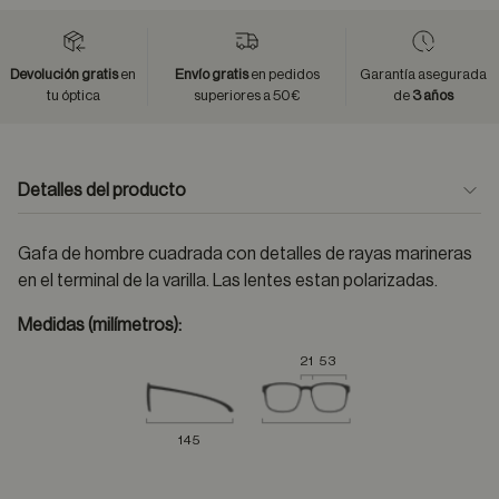
Devolución gratis
en
Envío gratis
en pedidos
Garantía asegurada
tu óptica
superiores a 50€
de
3 años
Detalles del producto
Gafa de hombre cuadrada con detalles de rayas marineras
en el terminal de la varilla. Las lentes estan polarizadas.
Medidas (milímetros):
21
53
145