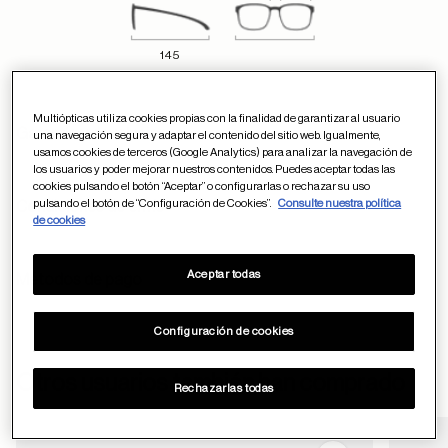
145
Multiópticas utiliza cookies propias con la finalidad de garantizar al usuario
Garantía y devoluciones
una navegación segura y adaptar el contenido del sitio web. Igualmente,
usamos cookies de terceros (Google Analytics) para analizar la navegación de
los usuarios y poder mejorar nuestros contenidos. Puedes aceptar todas las
cookies pulsando el botón “Aceptar” o configurarlas o rechazar su uso
pulsando el botón de “Configuración de Cookies”.
Consulte nuestra política
Condiciones de envío
de cookies
Aceptar todas
Métodos de pago
Configuración de cookies
ayuda
Otros usuarios también han comprado
Rechazarlas todas