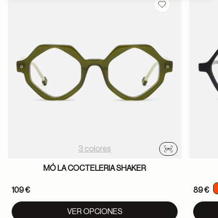
Guardar en favor
3 colores
Probador virtu
MÓ LA COCTELERIA SHAKER
109 €
89 €
VER OPCIONES