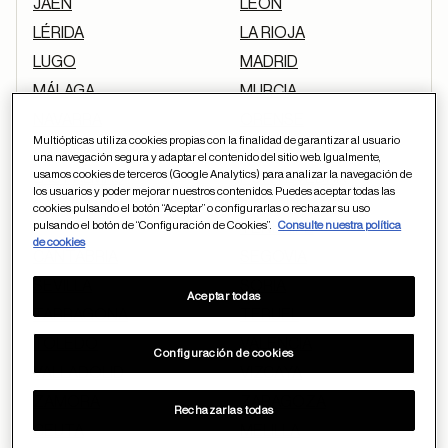
JAÉN
LEÓN
LÉRIDA
LA RIOJA
LUGO
MADRID
MÁLAGA
MURCIA
NAVARRA
ORENSE
Multiópticas utiliza cookies propias con la finalidad de garantizar al usuario
ASTURIAS
PALENCIA
una navegación segura y adaptar el contenido del sitio web. Igualmente,
usamos cookies de terceros (Google Analytics) para analizar la navegación de
LAS PALMAS
PONTEVEDRA
los usuarios y poder mejorar nuestros contenidos. Puedes aceptar todas las
SALAMANCA
STA. CRUZ DE
cookies pulsando el botón “Aceptar” o configurarlas o rechazar su uso
pulsando el botón de “Configuración de Cookies”.
Consulte nuestra política
TENERIFE
de cookies
CANTABRIA
SEGOVIA
SEVILLA
SORIA
Aceptar todas
TARRAGONA
TERUEL
TOLEDO
VALENCIA
Configuración de cookies
VALLADOLID
VIZCAYA
ZAMORA
ZARAGOZA
Rechazarlas todas
CEUTA
MELILLA