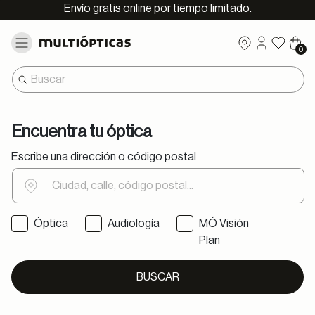
Envío gratis online por tiempo limitado.
0
Encuentra tu óptica
Escribe una dirección o código postal
Óptica
Audiología
MÓ Visión
Servicio de la óptica
Plan
BUSCAR