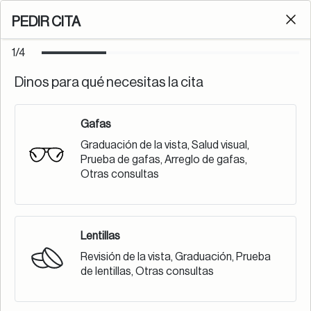
Envío gratis online por tiempo limitado.
PEDIR CITA
Cl
0
1/4
Dinos para qué necesitas la cita
PEDIR CITA
Gafas
Graduación de la vista, Salud visual,
Prueba de gafas, Arreglo de gafas,
Otras consultas
Lentillas
Revisión de la vista, Graduación, Prueba
de lentillas, Otras consultas