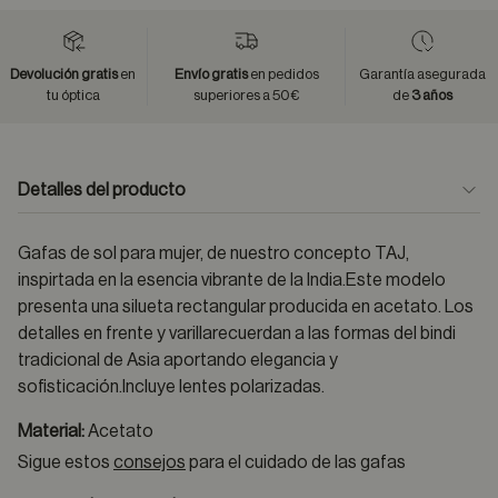
Devolución gratis
en
Envío gratis
en pedidos
Garantía asegurada
tu óptica
superiores a 50€
de
3 años
Detalles del producto
Gafas de sol para mujer, de nuestro concepto TAJ,
inspirtada en la esencia vibrante de la India.Este modelo
presenta una silueta rectangular producida en acetato. Los
detalles en frente y varillarecuerdan a las formas del bindi
tradicional de Asia aportando elegancia y
sofisticación.Incluye lentes polarizadas.
Material:
Acetato
Sigue estos
consejos
para el cuidado de las gafas