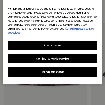
Multiópticas utiliza cookies propias con la finalidad de garantizar al usuario
una navegación segura y adaptar el contenido del sitio web. Igualmente,
Otros usuarios tambien han comprado
usamos cookies de terceros (Google Analytics) para analizar la navegación de
los usuarios y poder mejorar nuestros contenidos. Puedes aceptar todas las
cookies pulsando el botón “Aceptar” o configurarlas o rechazar su uso
pulsando el botón de “Configuración de Cookies”.
Consulte nuestra política
de cookies
Guardar en favor
Aceptar todas
Configuración de cookies
Rechazarlas todas