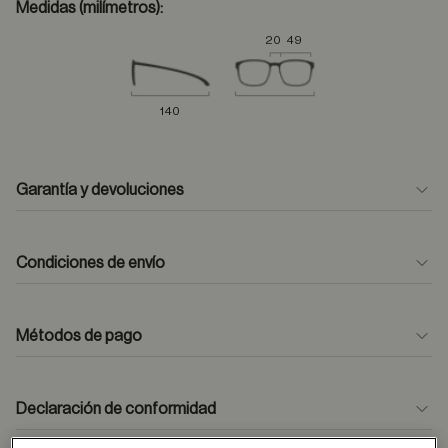
Medidas (milímetros):
20
49
140
Garantía y devoluciones
Condiciones de envío
Métodos de pago
formulario
de contacto
Declaración de conformidad