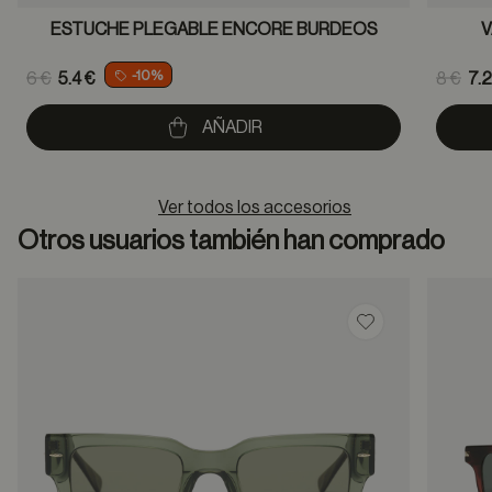
ESTUCHE PLEGABLE ENCORE BURDEOS
V
Price reduced from
Pric
-10%
6 €
5.4 €
8 €
7.2
to
to
AÑADIR
Ver todos los accesorios
Otros usuarios también han comprado
Guardar en favor