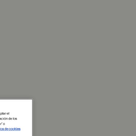
ptar el
ación de los
r” o
ica de cookies