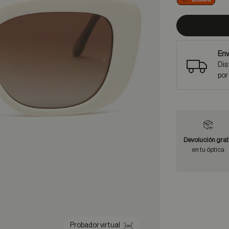
Env
Dis
por
Devolución grat
en tu óptica
Probador virtual