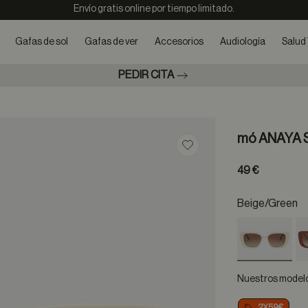
Envío gratis online por tiempo limitado.
Gafas de sol
Gafas de ver
Accesorios
Audiología
Salud 
PEDIR CITA
mó ANAYA 
Guardar en favoritos
49 €
Beige/green
selected
Nuestros modelos
2X59€