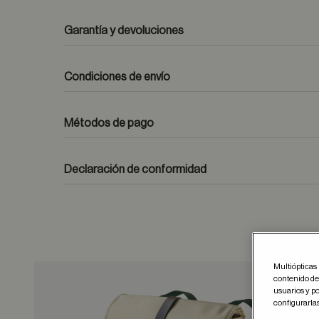
Garantía y devoluciones
Condiciones de envío
Métodos de pago
formulario de contacto
Declaración de conformidad
Multiópticas 
contenido del
usuarios y po
Guar
configurarla