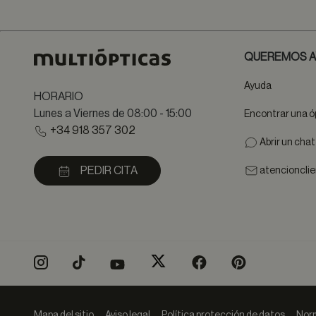
QUEREMOS A
Ayuda
HORARIO
Lunes a Viernes de 08:00 - 15:00
Encontrar una ó
+34 918 357 302
Abrir un cha
PEDIR CITA
atencioncli
Mapa del sitio
Aviso legal
Política protección de datos
Norm