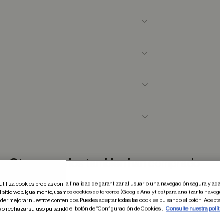
Otros usuarios tambien han comprado
utiliza cookies propias con la finalidad de garantizar al usuario una navegación segura y ada
 sitio web. Igualmente, usamos cookies de terceros (Google Analytics) para analizar la naveg
der mejorar nuestros contenidos. Puedes aceptar todas las cookies pulsando el botón “Acepta
dar en favoritos
s o rechazar su uso pulsando el botón de “Configuración de Cookies”.
Consulte nuestra polít