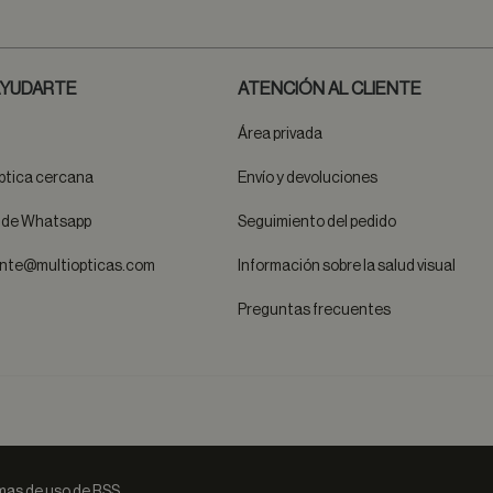
YUDARTE
ATENCIÓN AL CLIENTE
Área privada
ptica cercana
Envío y devoluciones
t de Whatsapp
Seguimiento del pedido
ente@multiopticas.com
Información sobre la salud visual
Preguntas frecuentes
as de uso de RSS