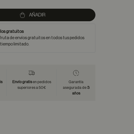
AÑADIR
íos gratuitos
fruta de envíos gratuitos en todos tus pedidos
 tiempo limitado.
is
Envío gratis
en pedidos
Garantía
superiores a 50€
asegurada de
3
años