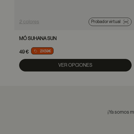
2 colores
Probador virtual
MÓ SUHANA SUN
2X59€
49 €
VER OPCIONES
¡Ya somos má