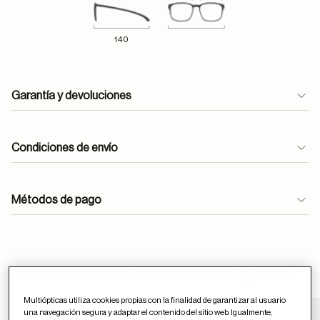
140
Garantía y devoluciones
Condiciones de envío
Métodos de pago
ayuda
Otros usuarios tambien han comprado
Multiópticas utiliza cookies propias con la finalidad de garantizar al usuario
una navegación segura y adaptar el contenido del sitio web. Igualmente,