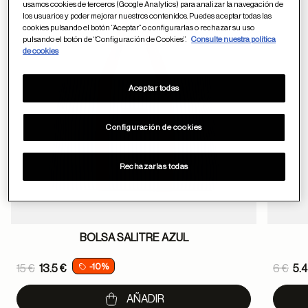
usamos cookies de terceros (Google Analytics) para analizar la navegación de
Guardar en favor
los usuarios y poder mejorar nuestros contenidos. Puedes aceptar todas las
cookies pulsando el botón “Aceptar” o configurarlas o rechazar su uso
pulsando el botón de “Configuración de Cookies”.
Consulte nuestra política
de cookies
Aceptar todas
Configuración de cookies
Rechazarlas todas
BOLSA SALITRE AZUL
Price reduced from
Pric
-10%
15 €
13.5 €
6 €
5.4
to
to
AÑADIR