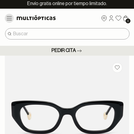
Envío gratis online por tiempo limitado.
0
PEDIR CITA
Guardar