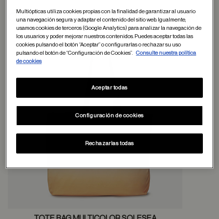
Multiópticas utiliza cookies propias con la finalidad de garantizar al usuario
ayuda
Otros usuarios tambien han comprado
una navegación segura y adaptar el contenido del sitio web. Igualmente,
usamos cookies de terceros (Google Analytics) para analizar la navegación de
los usuarios y poder mejorar nuestros contenidos. Puedes aceptar todas las
cookies pulsando el botón “Aceptar” o configurarlas o rechazar su uso
pulsando el botón de “Configuración de Cookies”.
Consulte nuestra política
Guardar en favor
de cookies
Aceptar todas
Configuración de cookies
Rechazarlas todas
TOTE BAG MULTICOLOR SOLESEA