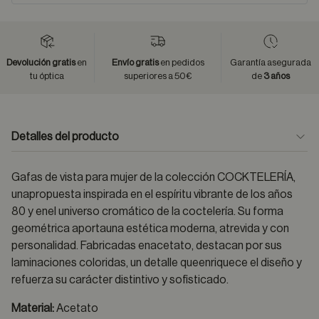
Devolución gratis
en
Envío gratis
en pedidos
Garantía asegurada
tu óptica
superiores a 50€
de
3 años
Detalles del producto
Gafas de vista para mujer de la colección COCKTELERÍA,
unapropuesta inspirada en el espíritu vibrante de los años
80 y enel universo cromático de la coctelería. Su forma
geométrica aportauna estética moderna, atrevida y con
personalidad. Fabricadas enacetato, destacan por sus
laminaciones coloridas, un detalle queenriquece el diseño y
refuerza su carácter distintivo y sofisticado.
Material:
Acetato