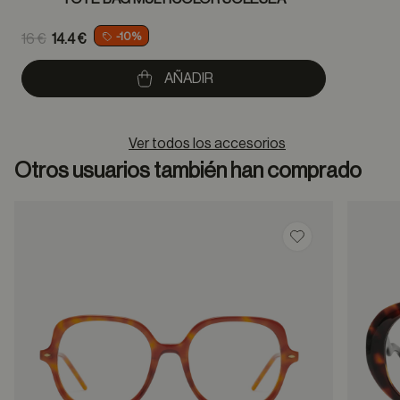
Price reduced from
-10%
16 €
14.4 €
to
AÑADIR
Ver todos los accesorios
Otros usuarios también han comprado
Guardar en favor