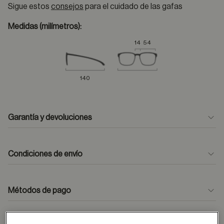
Sigue estos
consejos
para el cuidado de las gafas
Medidas (milímetros):
14
54
140
Garantía y devoluciones
Condiciones de envío
Métodos de pago