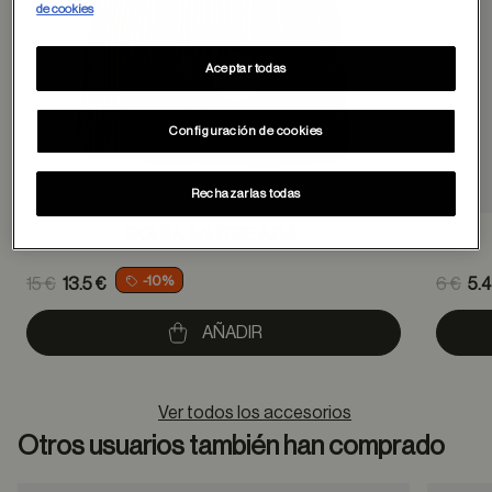
de cookies
Aceptar todas
Configuración de cookies
Rechazarlas todas
BOLSA SALITRE AZUL
Price reduced from
Pric
-10%
15 €
13.5 €
6 €
5.4
to
to
AÑADIR
Ver todos los accesorios
Otros usuarios también han comprado