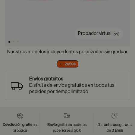
Probador virtual
Nuestros modelos incluyen lentes polarizadas sin graduar.
2X59€
Envíos gratuitos
Disfruta de envíos gratuitos en todos tus
pedidos por tiempo limitado.
Devolución gratis
en
Envío gratis
en pedidos
Garantía asegurada
tu óptica
superiores a 50€
de
3 años