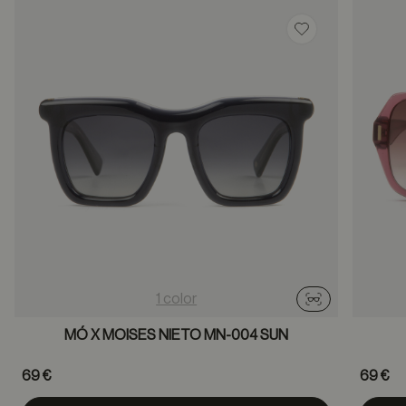
Guardar en favor
1 color
Probador virtu
MÓ X MOISES NIETO MN-004 SUN
69 €
69 €