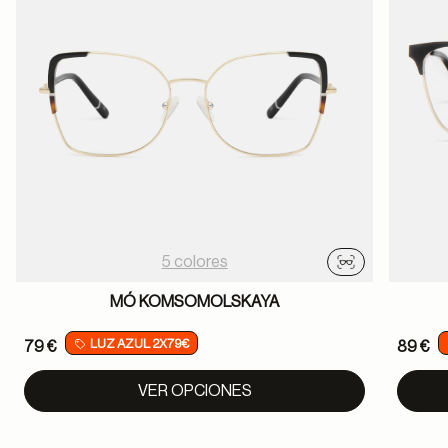
5 colores
Probador virtu
MÓ KOMSOMOLSKAYA
LUZ AZUL 2X79€
79 €
89 €
VER OPCIONES