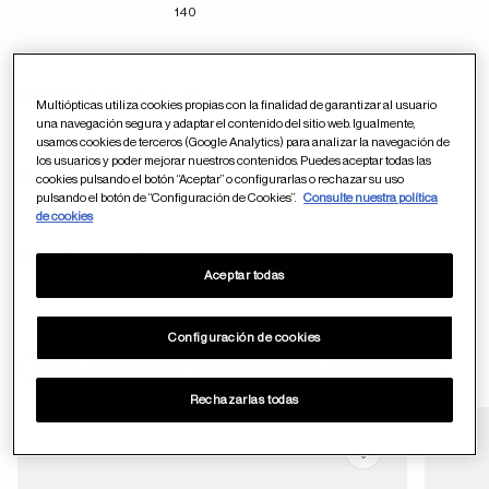
140
Garantía y devoluciones
Multiópticas utiliza cookies propias con la finalidad de garantizar al usuario
una navegación segura y adaptar el contenido del sitio web. Igualmente,
usamos cookies de terceros (Google Analytics) para analizar la navegación de
los usuarios y poder mejorar nuestros contenidos. Puedes aceptar todas las
Condiciones de envío
cookies pulsando el botón “Aceptar” o configurarlas o rechazar su uso
pulsando el botón de “Configuración de Cookies”.
Consulte nuestra política
de cookies
Métodos de pago
Aceptar todas
Configuración de cookies
ayuda
Otros usuarios también han comprado
Rechazarlas todas
Guardar en favor