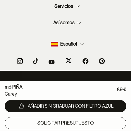
Servicios
Así somos
Español
Mapa del sitio
Aviso legal
mó PIÑA
Política protección de datos
Normas de uso de RSS
89 €
Carey
Política cookies
Condiciones de compra
Declaración de accesibilidad
Canal denuncias
AÑADIR SIN GRADUAR CON FILTRO AZUL
Métodos de pago:
SOLICITAR PRESUPUESTO