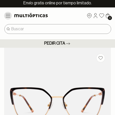
Envío gratis online por tiempo limitado.
0
PEDIR CITA
Guardar