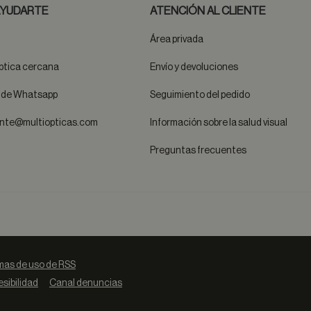
YUDARTE
ATENCIÓN AL CLIENTE
Área privada
ptica cercana
Envío y devoluciones
t de Whatsapp
Seguimiento del pedido
ente@multiopticas.com
Información sobre la salud visual
Preguntas frecuentes
as de uso de RSS
sibilidad
Canal denuncias