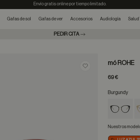
Envío gratis online por tiempo limitado.
Gafas de sol
Gafas de ver
Accesorios
Audiología
Salud 
PEDIR CITA
mó ROHE
Guardar en favoritos
69 €
Burgundy
Nuestros modelos 
LUZ AZUL 2