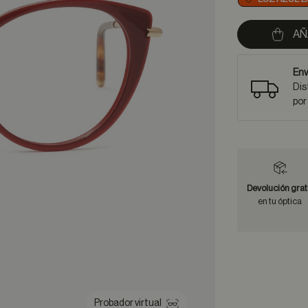
AÑ
Env
Dis
por
Devolución grat
en tu óptica
Probador virtual