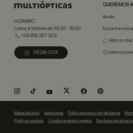
QUEREMOS A
Ayuda
HORARIO
Lunes a Viernes de 08:00 - 15:00
Encontrar una ó
+34 918 357 302
Abrir un cha
PEDIR CITA
atencioncli
Mapa del sitio
Aviso legal
Política protección de datos
Norm
Política cookies
Condiciones de compra
Declaración de acce