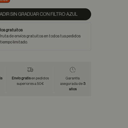
ADIR SIN GRADUAR CON FILTRO AZUL
íos gratuitos
fruta de envíos gratuitos en todos tus pedidos
 tiempo limitado.
is
Envío gratis
en pedidos
Garantía
superiores a 50€
asegurada de
3
años