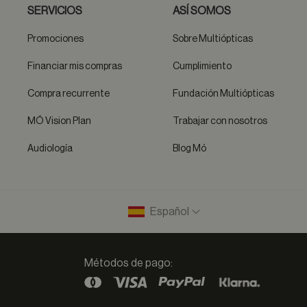
SERVICIOS
ASÍ SOMOS
Promociones
Sobre Multiópticas
Financiar mis compras
Cumplimiento
Compra recurrente
Fundación Multiópticas
MÓ Vision Plan
Trabajar con nosotros
Audiología
Blog Mó
Español
Métodos de pago: