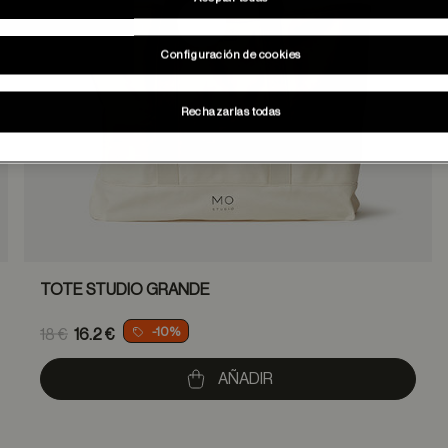
Configuración de cookies
Rechazarlas todas
TOTE STUDIO GRANDE
Price reduced from
-10%
18 €
16.2 €
to
AÑADIR