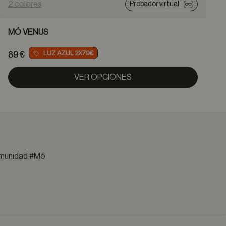
2 colores
2
Probador virtual
MÓ VENUS
LUZ AZUL 2X79€
89 €
VER OPCIONES
comunidad #Mó