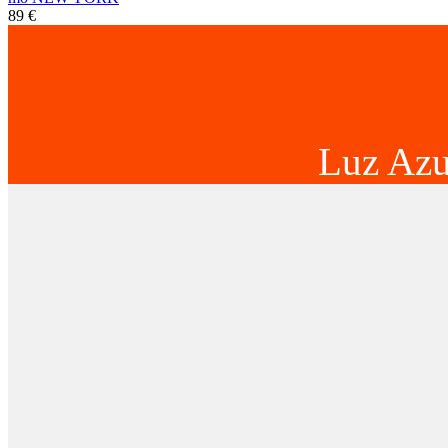
89 €
Luz Azu