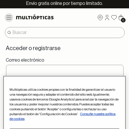
Envío gratis online por tiempo limitado.
0
Acceder o registrarse
Correo electrónico
Contraseña
Multiópticas utiliza cookies propias con la finalidad de garantizar al usuario
una navegación segura y adaptar el contenido del sitio web. Igualmente,
usamos cookies de terceros (Google Analytics) para analizar la navegación de
los usuarios y poder mejorar nuestros contenidos. Puedes aceptar todas las
cookies pulsando el botón “Aceptar” o configurarlas o rechazar su uso
¿Has olvidado la contraseña?
pulsando el botón de “Configuración de Cookies”.
Consulte nuestra política
de cookies