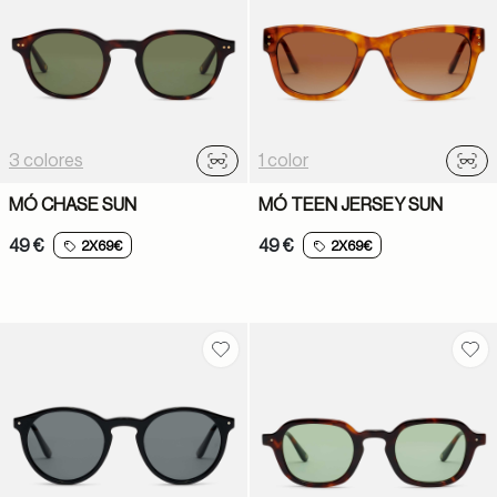
3 colores
1 color
Probador virtual
Prob
MÓ CHASE SUN
MÓ TEEN JERSEY SUN
49 €
49 €
2X69€
2X69€
Guardar en favoritos
Gua