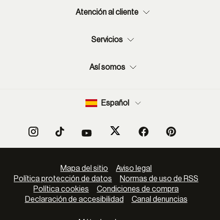
donde se filtra el sol.
Atención al cliente
Longitud de las patillas corregida
: Las varillas de las gafas
de sol junior tienen la medida exacta para apoyarse de
Servicios
manera firme y suave detrás de las orejas, evitando los
puntos de presión molestos que generan dolores de
cabeza o marcas en la piel.
Así somos
Puentes nasales anatómicos
: El puente de estas monturas
está diseñado específicamente para la anatomía nasal de
los adolescentes, garantizando un soporte óptimo durante
Español
cualquier actividad en exteriores.
Gafas de sol para jóvenes: Protección
UV400 y salud visual para la vida digital y
Mapa del sitio
Aviso legal
exterior
Política protección de datos
Normas de uso de RSS
Política cookies
Condiciones de compra
Cuidar de los ojos durante la juventud es una inversión de
Declaración de accesibilidad
Canal denuncias
salud fundamental para el futuro. Los ojos de los
adolescentes son más permeables a la radiación solar que