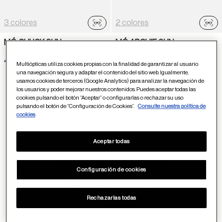
3 colores
2 colores
Probador virtual
Prob
MÓ CHUCK SUN
MÓ ARCHIE SUN
49 €
49 €
2X69€
2X69€
Multiópticas utiliza cookies propias con la finalidad de garantizar al usuario
una navegación segura y adaptar el contenido del sitio web. Igualmente,
usamos cookies de terceros (Google Analytics) para analizar la navegación de
los usuarios y poder mejorar nuestros contenidos. Puedes aceptar todas las
cookies pulsando el botón “Aceptar” o configurarlas o rechazar su uso
pulsando el botón de “Configuración de Cookies”.
Consulte nuestra política de
cookies
Has visto 4 de 4 resultados
Aceptar todas
Gafas de Sol para
Configuración de cookies
Adolescente
Rechazarlas todas
Encuentra el equilibrio perfecto entre la sofisticación de las
tendencias internacionales de moda y las dimensiones