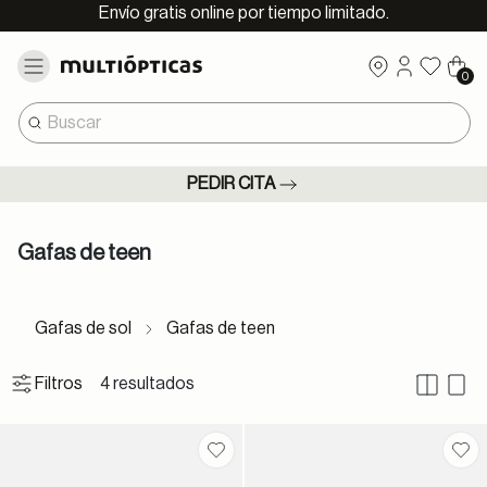
Envío gratis online por tiempo limitado.
0
PEDIR CITA
Gafas de teen
Gafas de sol
Gafas de teen
4 resultados
Filtros
Guardar en favoritos
Gua