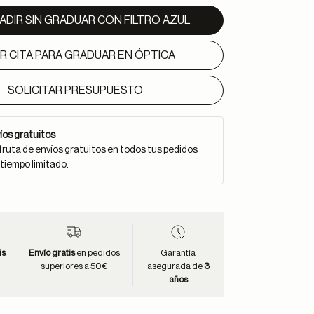
ADIR SIN GRADUAR CON FILTRO AZUL
IR CITA PARA GRADUAR EN ÓPTICA
SOLICITAR PRESUPUESTO
íos gratuitos
fruta de envíos gratuitos en todos tus pedidos
 tiempo limitado.
is
Envío gratis
en pedidos
Garantía
superiores a 50€
asegurada de
3
años