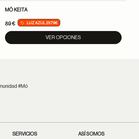
MÓ KEITA
LUZ AZUL 2X79€
89 €
VER OPCIONES
comunidad #Mó
SERVICIOS
ASÍ SOMOS