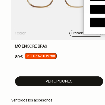
1 color
Probador virtual
MÓ ENCORE BRAS
LUZ AZUL 2X79€
89 €
VER OPCIONES
Ver todos los accesorios