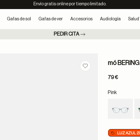
Envío gratis online por tiempo limitado.
Gafas de sol
Gafas de ver
Accesorios
Audiología
Salud 
PEDIR CITA
mó BERING
Guardar en favoritos
79 €
Pink
LUZ AZUL 2