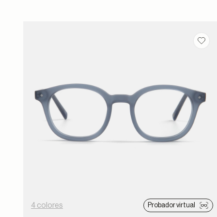
Guar
4 colores
Probador virtual