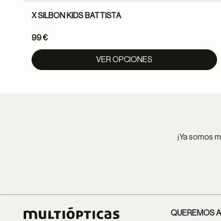
X SILBON KIDS BATTISTA
99 €
VER OPCIONES
¡Ya somos má
QUEREMOS A