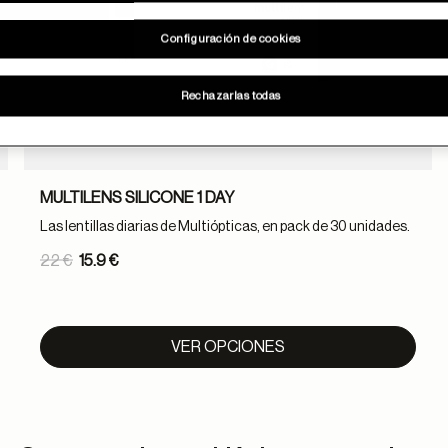
Configuración de cookies
Rechazarlas todas
MULTILENS SILICONE 1 DAY
Las lentillas diarias de Multiópticas, en pack de 30 unidades.
Price reduced from
22 €
15.9 €
to
VER OPCIONES