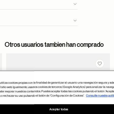
Otros usuarios tambien han comprado
dar en favoritos
Guardar
utiliza cookies propias con la finalidad de garantizar al usuario una navegación segura y ada
 sitio web. Igualmente, usamos cookies de terceros (Google Analytics) para analizar la naveg
der mejorar nuestros contenidos. Puedes aceptar todas las cookies pulsando el botón “Acepta
s o rechazar su uso pulsando el botón de “Configuración de Cookies”.
Consulte nuestra polít
Aceptar todas