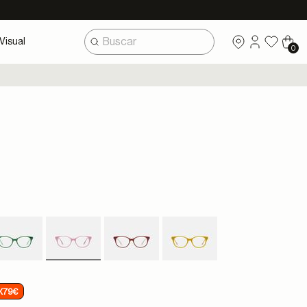
Visual
0
selected
X79€