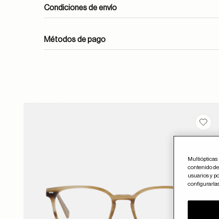
Condiciones de envío
Métodos de pago
ayuda
Guar
Multiópticas 
contenido del
usuarios y po
configurarla