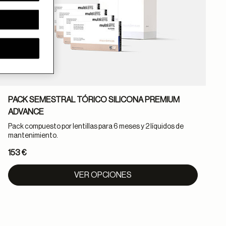
PACK SEMESTRAL TÓRICO SILICONA PREMIUM
ADVANCE
Pack compuesto por lentillas para 6 meses y 2 líquidos de
P
mantenimiento.
l
153 €
1
VER OPCIONES