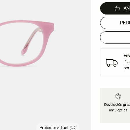
AÑ
PED
Env
Dis
por
Devolución grat
en tu óptica
Probador virtual