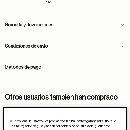
145
Garantía y devoluciones
Condiciones de envío
Métodos de pago
ayuda
Otros usuarios tambien han comprado
CORDON KOMODO RED
Guardar en favor
Multiópticas utiliza cookies propias con la finalidad de garantizar al usuario
una navegación segura y adaptar el contenido del sitio web. Igualmente,