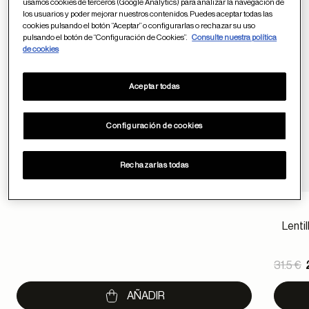
Price reduced from
-10%
usamos cookies de terceros (Google Analytics) para analizar la navegación de
3.5 €
3.15 €
los usuarios y poder mejorar nuestros contenidos. Puedes aceptar todas las
to
cookies pulsando el botón “Aceptar” o configurarlas o rechazar su uso
pulsando el botón de “Configuración de Cookies”.
Consulte nuestra política
de cookies
Aceptar todas
Configuración de cookies
Rechazarlas todas
Lenti
Pric
31.5 €
to
AÑADIR