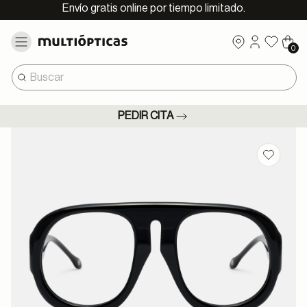
Envío gratis online por tiempo limitado.
0
PEDIR CITA
Guardar