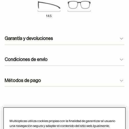
145
Garantía y devoluciones
Condiciones de envío
Métodos de pago
ayuda
Otros usuarios tambien han comprado
Multiópticas utiliza cookies propias con la finalidad de garantizar al usuario
una navegación segura y adaptar el contenido del sitio web. Igualmente,