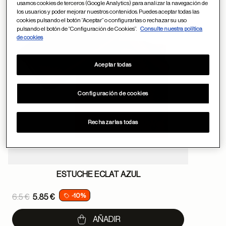
usamos cookies de terceros (Google Analytics) para analizar la navegación de
Guardar en favor
los usuarios y poder mejorar nuestros contenidos. Puedes aceptar todas las
cookies pulsando el botón “Aceptar” o configurarlas o rechazar su uso
pulsando el botón de “Configuración de Cookies”.
Consulte nuestra política
de cookies
Aceptar todas
Configuración de cookies
Rechazarlas todas
ESTUCHE ECLAT AZUL
Price reduced from
-10%
6.5 €
5.85 €
to
AÑADIR