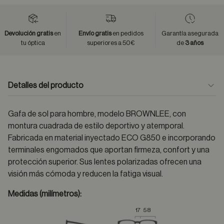
Devolución gratis
en
Envío gratis
en pedidos
Garantía asegurada
tu óptica
superiores a 50€
de
3 años
Detalles del producto
Gafa de sol para hombre, modelo BROWNLEE, con
montura cuadrada de estilo deportivo y atemporal.
Fabricada en material inyectado ECO G850 e incorporando
terminales engomados que aportan firmeza, confort y una
protección superior. Sus lentes polarizadas ofrecen una
visión más cómoda y reducen la fatiga visual.
Medidas (milímetros):
17
58