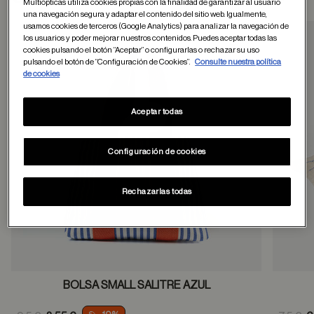
Multiópticas utiliza cookies propias con la finalidad de garantizar al usuario
una navegación segura y adaptar el contenido del sitio web. Igualmente,
usamos cookies de terceros (Google Analytics) para analizar la navegación de
los usuarios y poder mejorar nuestros contenidos. Puedes aceptar todas las
cookies pulsando el botón “Aceptar” o configurarlas o rechazar su uso
Guardar en favor
pulsando el botón de “Configuración de Cookies”.
Consulte nuestra política
de cookies
Aceptar todas
Configuración de cookies
Rechazarlas todas
BOLSA SMALL SALITRE AZUL