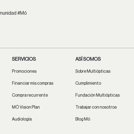
comunidad #Mó
SERVICIOS
ASÍ SOMOS
Promociones
Sobre Multiópticas
Financiar mis compras
Cumplimiento
Compra recurrente
Fundación Multiópticas
MÓ Vision Plan
Trabajar con nosotros
Audiología
Blog Mó