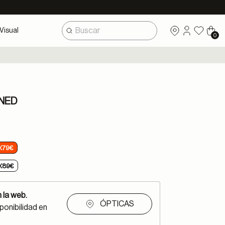
Visual
0
ONED
X79€
X89€
 la web.
ÓPTICAS
ponibilidad en