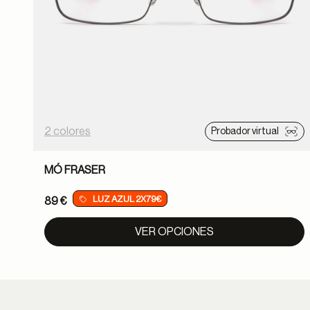
2 colores
Probador virtual
MÓ FRASER
LUZ AZUL 2X79€
89 €
VER OPCIONES