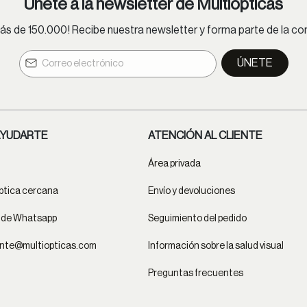
Únete a la newsletter de Multiópticas
s de 150.000! Recibe nuestra newsletter y forma parte de la 
ÚNETE
YUDARTE
ATENCIÓN AL CLIENTE
Área privada
ptica cercana
Envío y devoluciones
t de Whatsapp
Seguimiento del pedido
ente@multiopticas.com
Información sobre la salud visual
Preguntas frecuentes