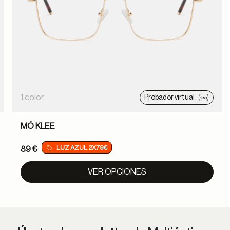
1 color
Probador virtual
MÓ KLEE
LUZ AZUL 2X79€
89 €
VER OPCIONES