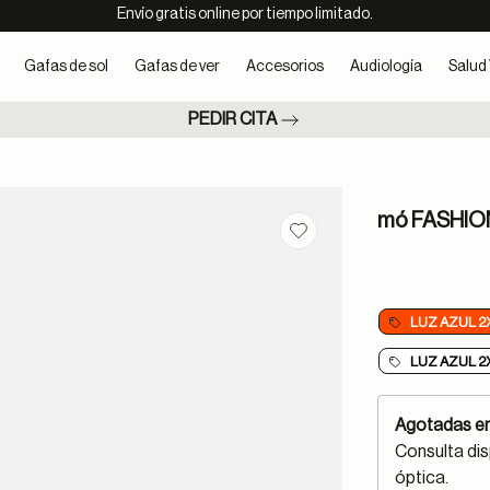
Envío gratis online por tiempo limitado.
Gafas de sol
Gafas de ver
Accesorios
Audiología
Salud 
PEDIR CITA
mó FASHI
Guardar en favoritos
LUZ AZUL 2
LUZ AZUL 2
Agotadas en
Consulta dis
óptica.