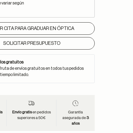
e variar según
IR CITA PARA GRADUAR EN ÓPTICA
SOLICITAR PRESUPUESTO
íos gratuitos
fruta de envíos gratuitos en todos tus pedidos
 tiempo limitado.
is
Envío gratis
en pedidos
Garantía
superiores a 50€
asegurada de
3
años