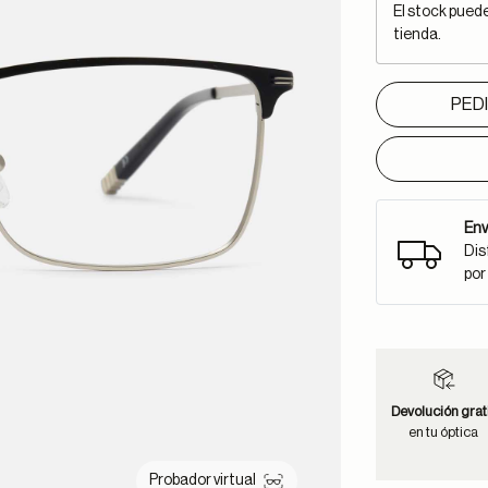
El stock pued
tienda.
PED
Env
Dis
por
Devolución grat
en tu óptica
Probador virtual