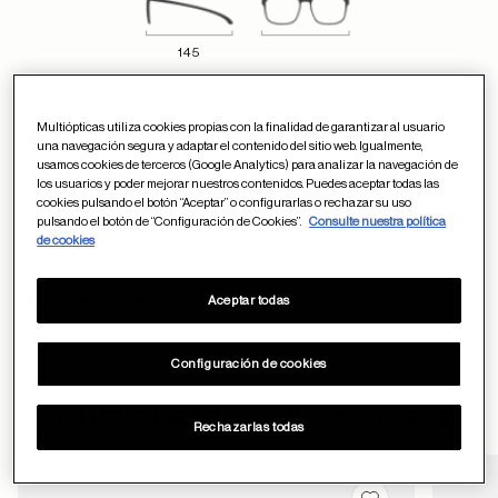
145
Multiópticas utiliza cookies propias con la finalidad de garantizar al usuario
Garantía y devoluciones
una navegación segura y adaptar el contenido del sitio web. Igualmente,
usamos cookies de terceros (Google Analytics) para analizar la navegación de
los usuarios y poder mejorar nuestros contenidos. Puedes aceptar todas las
cookies pulsando el botón “Aceptar” o configurarlas o rechazar su uso
Condiciones de envío
pulsando el botón de “Configuración de Cookies”.
Consulte nuestra política
de cookies
Métodos de pago
Aceptar todas
Configuración de cookies
ayuda
Otros usuarios también han comprado
Rechazarlas todas