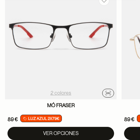
Guardar en favor
2 colores
Probador virtu
MÓ FRASER
LUZ AZUL 2X79€
89 €
89 €
VER OPCIONES