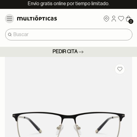
Envío gratis online por tiempo limitado.
0
PEDIR CITA
Guardar