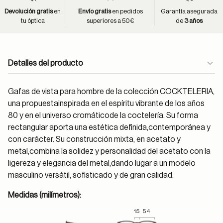
Devolución gratis
en
Envío gratis
en pedidos
Garantía asegurada
tu óptica
superiores a 50€
de
3 años
Detalles del producto
Gafas de vista para hombre de la colección COCKTELERIA,
una propuestainspirada en el espíritu vibrante de los años
80 y en el universo cromáticode la coctelería. Su forma
rectangular aporta una estética definida,contemporánea y
con carácter. Su construcción mixta, en acetato y
metal,combina la solidez y personalidad del acetato con la
ligereza y elegancia del metal,dando lugar a un modelo
masculino versátil, sofisticado y de gran calidad.
Medidas (milímetros):
15
54