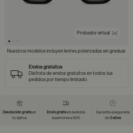
Probador virtual
Nuestros modelos incluyen lentes polarizadas sin graduar.
Envíos gratuitos
Disfruta de envíos gratuitos en todos tus
pedidos por tiempo limitado.
Devolución gratis
en
Envío gratis
en pedidos
Garantía asegurada
tu óptica
superiores a 50€
de
3 años