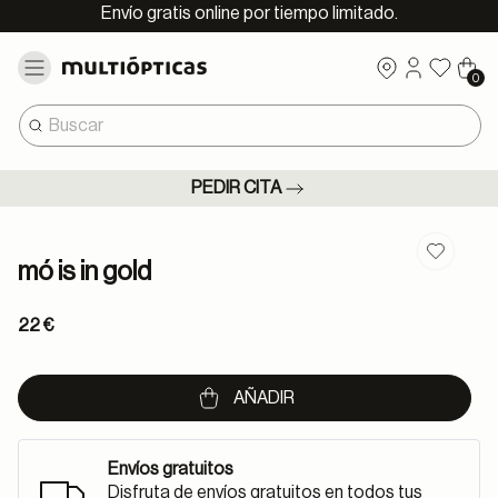
Envío gratis online por tiempo limitado.
0
PEDIR CITA
Guardar
mó is in gold
22 €
AÑADIR
Envíos gratuitos
Disfruta de envíos gratuitos en todos tus