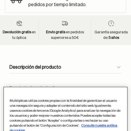
pedidos por tiempo limitado.
Devolución gratis
en
Envío gratis
en pedidos
Garantía asegurada
tu óptica
superiores a 50€
de
3 años
Descripción del producto
Para la “más práctica”
Si es usuaria de lentillas, o las combina con sus gafas
Multiópticas utiliza cookies propias con la finalidad de garantizar al usuario
una navegación segura y adaptar el contenido del sitio web. Igualmente,
de graduado, le encantará este pack formado por una
usamos cookies de terceros (Google Analytics) para analizar la navegación de
cadena para llevar sus gafas a la última, un porta-
los usuarios y poder mejorar nuestros contenidos. Puedes aceptar todas las
cookies pulsando el botón “Aceptar” o configurarlas o rechazar su uso
lentillas en tono dorado y una solución de 15 ml para sus
pulsando el botón de “Configuración de Cookies”.
Consulte nuestra política
lentes de contacto.
de cookies