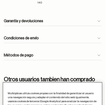
140
Garantía y devoluciones
Condiciones de envío
Métodos de pago
ayuda
Otros usuarios tambien han comprado
Multiópticas utiliza cookies propias con la finalidad de garantizar al usuario
una navegación segura y adaptar el contenido del sitio web. Igualmente,
Guardar en favor
usamos cookies de terceros (Google Analytics) para analizar la navegación de