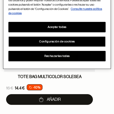
los usuarios y poder mejorar nuestros contenidos. Puedes aceptar todas las
cookies pulsando el botón “Aceptar” o configurarlas o rechazar su uso
pulsando el botón de “Configuración de Cookies”.
Consulte nuestra política
de cookies
Aceptar todas
Configuración de cookies
Rechazarlas todas
TOTE BAG MULTICOLOR SOLESEA
Price reduced from
-10%
16 €
14.4 €
to
AÑADIR