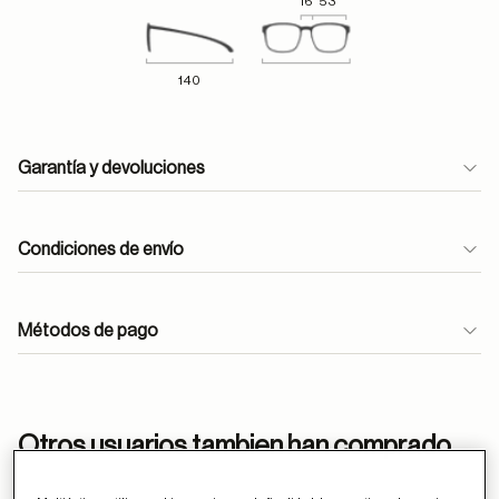
16
53
140
Garantía y devoluciones
Condiciones de envío
Métodos de pago
ayuda
Otros usuarios tambien han comprado