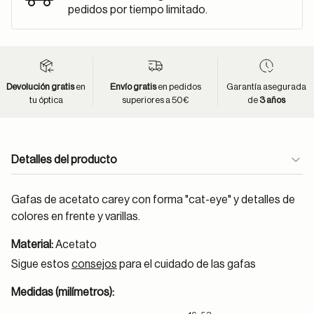
pedidos por tiempo limitado.
Devolución gratis
en
Envío gratis
en pedidos
Garantía asegurada
tu óptica
superiores a 50€
de
3 años
Detalles del producto
Gafas de acetato carey con forma "cat-eye" y detalles de
colores en frente y varillas.
Material:
Acetato
Sigue estos
consejos
para el cuidado de las gafas
Medidas (milímetros):