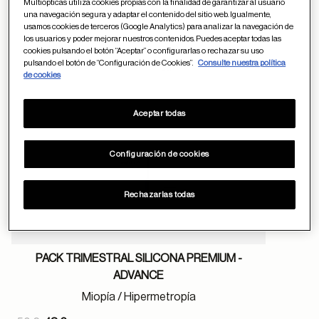
Multiópticas utiliza cookies propias con la finalidad de garantizar al usuario
una navegación segura y adaptar el contenido del sitio web. Igualmente,
Guardar en favor
usamos cookies de terceros (Google Analytics) para analizar la navegación de
los usuarios y poder mejorar nuestros contenidos. Puedes aceptar todas las
cookies pulsando el botón “Aceptar” o configurarlas o rechazar su uso
pulsando el botón de “Configuración de Cookies”.
Consulte nuestra política
de cookies
Aceptar todas
Configuración de cookies
Rechazarlas todas
PACK TRIMESTRAL SILICONA PREMIUM -
ADVANCE
Miopía / Hipermetropía