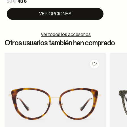
Price reduced from
50 €
43 €
to
VER OPCIONES
Ver todos los accesorios
Otros usuarios también han comprado
Guardar en favor