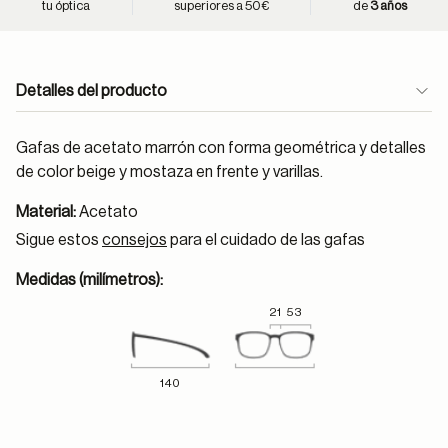
tu óptica
superiores a 50€
de
3 años
Detalles del producto
Gafas de acetato marrón con forma geométrica y detalles
de color beige y mostaza en frente y varillas.
Material:
Acetato
Sigue estos
consejos
para el cuidado de las gafas
Medidas (milímetros):
21
53
140