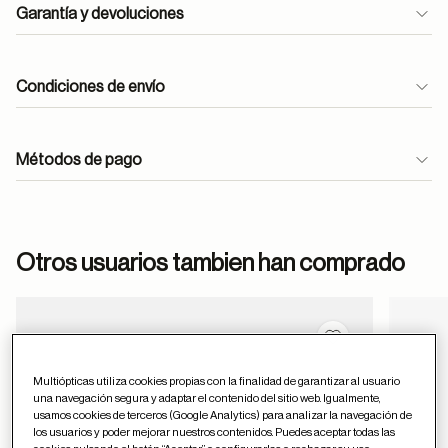
Garantía y devoluciones
Condiciones de envío
Métodos de pago
ayuda
Otros usuarios tambien han comprado
Guardar en favor
Multiópticas utiliza cookies propias con la finalidad de garantizar al usuario
una navegación segura y adaptar el contenido del sitio web. Igualmente,
usamos cookies de terceros (Google Analytics) para analizar la navegación de
los usuarios y poder mejorar nuestros contenidos. Puedes aceptar todas las