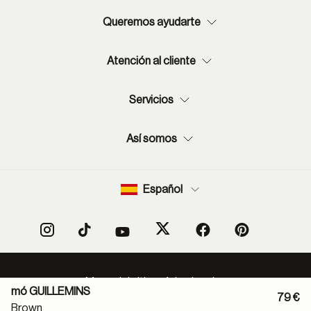
Queremos ayudarte
Atención al cliente
Servicios
Así somos
Español
Mapa del sitio
Aviso legal
mó GUILLEMINS
Política protección de datos
Normas de uso de RSS
79 €
Brown
Política cookies
Condiciones de compra