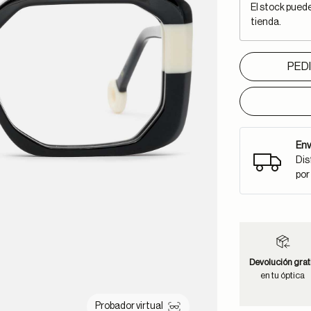
El stock pued
tienda.
PED
Env
Dis
por
Devolución grat
en tu óptica
Probador virtual