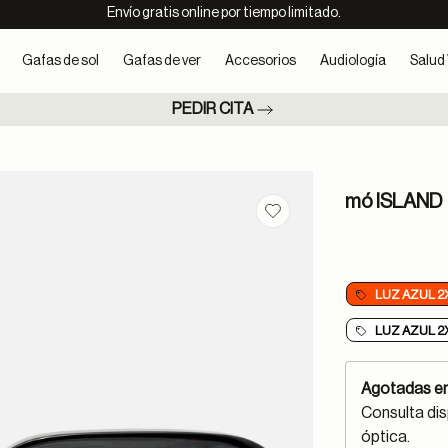
Envío gratis online por tiempo limitado.
Gafas de sol
Gafas de ver
Accesorios
Audiología
Salud 
PEDIR CITA
mó ISLAND
Guardar en favoritos
LUZ AZUL 2
LUZ AZUL 2
Agotadas en
Consulta dis
óptica.