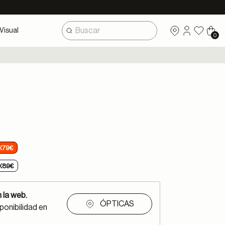
Visual
0
X79€
X89€
 la web.
ÓPTICAS
ponibilidad en