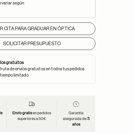
e variar según
IR CITA PARA GRADUAR EN ÓPTICA
SOLICITAR PRESUPUESTO
íos gratuitos
fruta de envíos gratuitos en todos tus pedidos
 tiempo limitado.
is
Envío gratis
en pedidos
Garantía
superiores a 50€
asegurada de
3
años