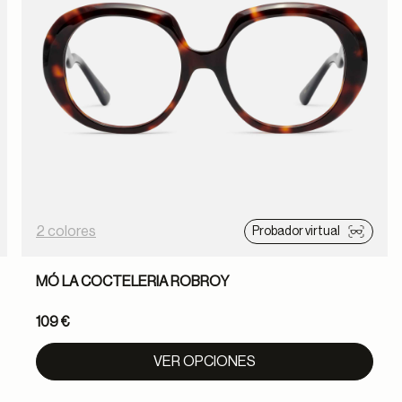
2 colores
Probador virtual
MÓ LA COCTELERIA ROBROY
109 €
VER OPCIONES