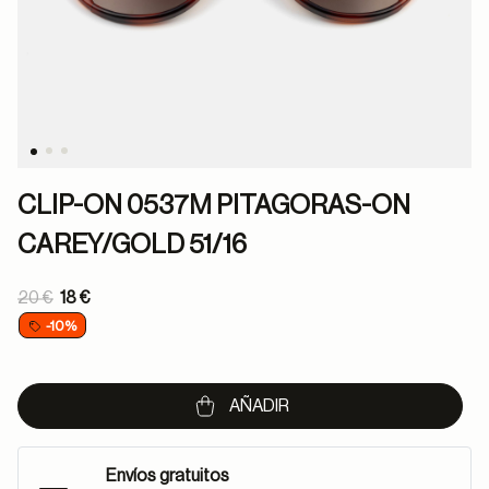
CLIP-ON 0537M PITAGORAS-ON
CAREY/GOLD 51/16
Price reduced from
20 €
18 €
to
-10%
AÑADIR
Envíos gratuitos