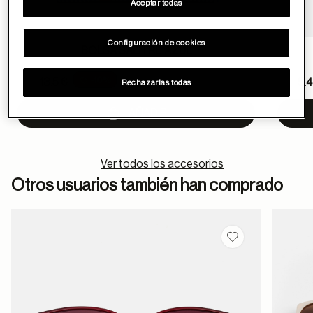
Aceptar todas
Configuración de cookies
BOLSA SALITRE AZUL
Price reduced from
Pric
-10%
15 €
13.5 €
6 €
5.4
Rechazarlas todas
to
to
AÑADIR
Ver todos los accesorios
Otros usuarios también han comprado
Guardar en favor