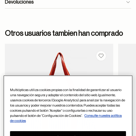
Devoluciones
formulario
Otros usuarios tambien han comprado
de contacto
Guardar en favor
ayuda
Multiópticas utiliza cookies propias con la finalidad de garantizar al usuario
una navegación segura y adaptar el contenido del sitio web. Igualmente,
usamos cookies de terceros (Google Analytics) para analizar la navegación de
los usuarios y poder mejorar nuestros contenidos. Puedes aceptar todas las
cookies pulsando el botón “Aceptar” o configurarlas o rechazar su uso
pulsando el botón de “Configuración de Cookies”.
Consulte nuestra política
de cookies