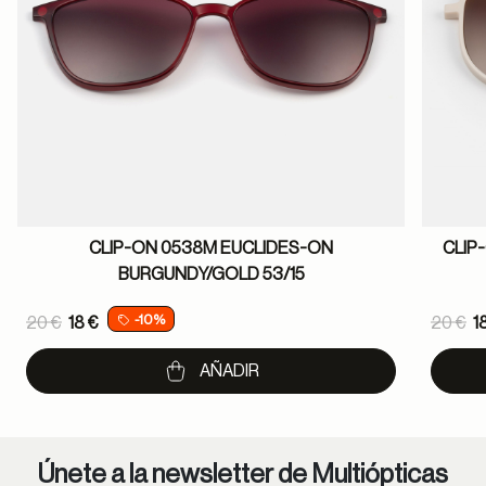
CLIP-ON 0538M EUCLIDES-ON
CLIP
BURGUNDY/GOLD 53/15
Price reduced from
Pric
-10%
20 €
18 €
20 €
1
to
to
AÑADIR
Únete a la newsletter de Multiópticas