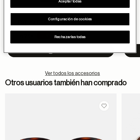
Aceptar todas
Configuración de cookies
ESTUCHE BOUQUET VERDE OSCURO
Price reduced from
-10%
7.5 €
6.75 €
Rechazarlas todas
to
AÑADIR
Ver todos los accesorios
Otros usuarios también han comprado
Guardar en favor