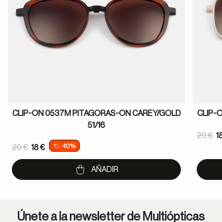
CLIP-ON 0537M PITAGORAS-ON CAREY/GOLD
CLIP-
51/16
Pric
20 €
1
Price reduced from
-10%
20 €
18 €
to
to
AÑADIR
Únete a la newsletter de Multiópticas