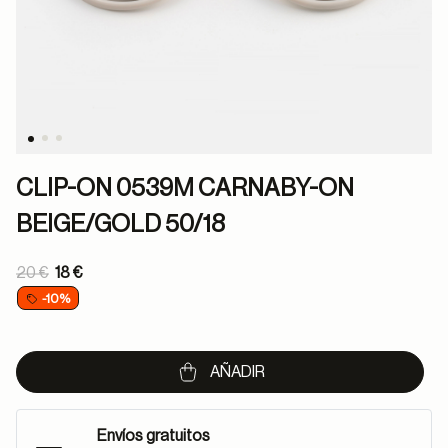
CLIP-ON 0539M CARNABY-ON
BEIGE/GOLD 50/18
Price reduced from
20 €
18 €
to
-10%
AÑADIR
Envíos gratuitos