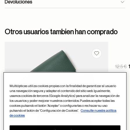
Devoluciones
formulario
Otros usuarios tambien han comprado
de contacto
Guardar en favor
Pric
12.5 €
ayuda
to
Multiópticas utiliza cookies propias con la finalidad de garantizar al usuario
una navegación segura y adaptar el contenido del sitio web. Igualmente,
usamos cookies de terceros (Google Analytics) para analizar la navegación de
los usuarios y poder mejorar nuestros contenidos. Puedes aceptar todas las
cookies pulsando el botón “Aceptar” o configurarlas o rechazar su uso
pulsando el botón de “Configuración de Cookies”.
Consulte nuestra política
de cookies