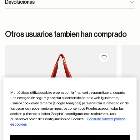
Devoluciones
formulario
Otros usuarios tambien han comprado
de contacto
Guardar en favor
ayuda
Multiópticas utiliza cookies propias con la finalidad de garantizar al usuario
una navegación segura y adaptar el contenido del sitio web. Igualmente,
usamos cookies de terceros (Google Analytics) para analizar la navegación de
los usuarios y poder mejorar nuestros contenidos. Puedes aceptar todas las
cookies pulsando el botón “Aceptar” o configurarlas o rechazar su uso
pulsando el botón de “Configuración de Cookies”.
Consulte nuestra política
de cookies