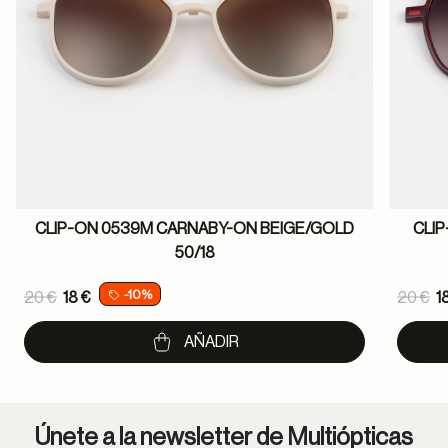
CLIP-ON 0539M CARNABY-ON BEIGE/GOLD
CLI
50/18
Price reduced from
Pric
-10%
20 €
18 €
20 €
1
to
to
AÑADIR
Únete a la newsletter de Multiópticas