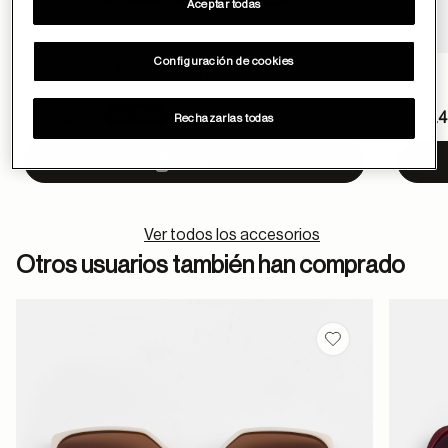
Aceptar todas
Configuración de cookies
BOLSA SALITRE AZUL
Price reduced from
Pric
-10%
15 €
13.5 €
6 €
5.4
Rechazarlas todas
to
to
AÑADIR
Ver todos los accesorios
Otros usuarios también han comprado
Guardar en favor