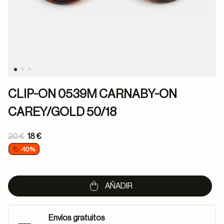
CLIP-ON 0539M CARNABY-ON
CAREY/GOLD 50/18
Price reduced from
20 €
18 €
to
-10%
AÑADIR
Envíos gratuitos