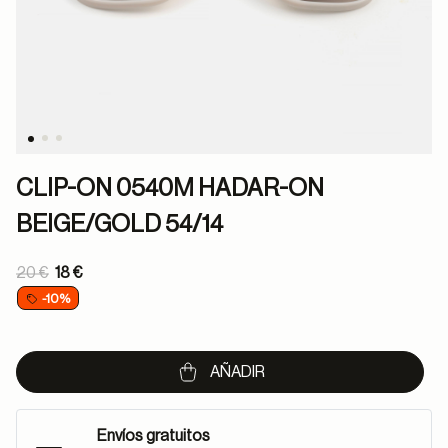
CLIP-ON 0540M HADAR-ON
BEIGE/GOLD 54/14
Price reduced from
20 €
18 €
to
-10%
AÑADIR
Envíos gratuitos