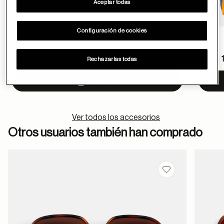
Aceptar todas
Configuración de cookies
Pric
12.5 €
Rechazarlas todas
to
AÑADIR
Ver todos los accesorios
Otros usuarios también han comprado
Guardar en favor