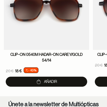
CLIP-ON 0540M HADAR-ON CAREY/GOLD
CLIP
54/14
Pric
20 €
1
Price reduced from
-10%
20 €
18 €
to
to
AÑADIR
Únete a la newsletter de Multiópticas