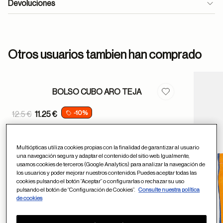
Devoluciones
formulario
Otros usuarios tambien han comprado
de contacto
BOLSO CUBO ARO TEJA
Guardar en favor
Price reduced from
-10%
12.5 €
11.25 €
ayuda
to
Multiópticas utiliza cookies propias con la finalidad de garantizar al usuario
una navegación segura y adaptar el contenido del sitio web. Igualmente,
usamos cookies de terceros (Google Analytics) para analizar la navegación de
los usuarios y poder mejorar nuestros contenidos. Puedes aceptar todas las
cookies pulsando el botón “Aceptar” o configurarlas o rechazar su uso
pulsando el botón de “Configuración de Cookies”.
Consulte nuestra política
de cookies