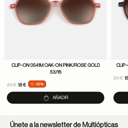
CLIP-ON 0541M OAK-ON PINK/ROSE GOLD
CLIP
53/16
Pric
20 €
1
Price reduced from
-10%
20 €
18 €
to
to
AÑADIR
Únete a la newsletter de Multiópticas