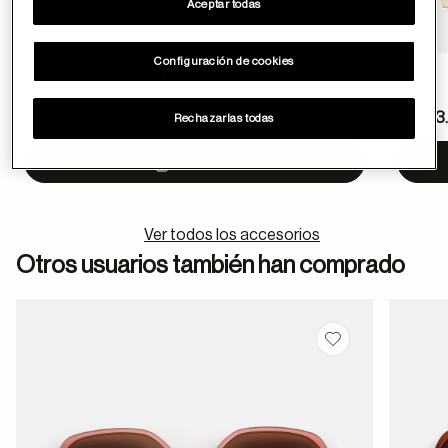
Aceptar todas
Configuración de cookies
TOTE BAG FLORES BOUQUET
Price reduced from
Pric
-10%
8.5 €
7.65 €
15 €
13
Rechazarlas todas
to
to
AÑADIR
Ver todos los accesorios
Otros usuarios también han comprado
Guardar en favor