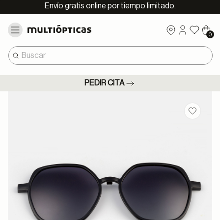
Envío gratis online por tiempo limitado.
0
PEDIR CITA
Guardar