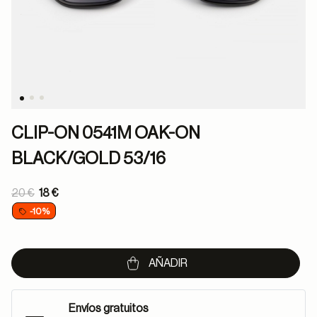
CLIP-ON 0541M OAK-ON
BLACK/GOLD 53/16
Price reduced from
20 €
18 €
to
-10%
AÑADIR
Envíos gratuitos