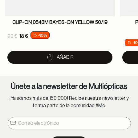
CLIP-ON 0543M BAYES-ON YELLOW 50/19
Price reduced from
-10%
20 €
18 €
-1
to
AÑADIR
Únete a la newsletter de Multiópticas
¡Ya somos más de 150.000! Recibe nuestra newsletter y
forma parte de la comunidad #Mó