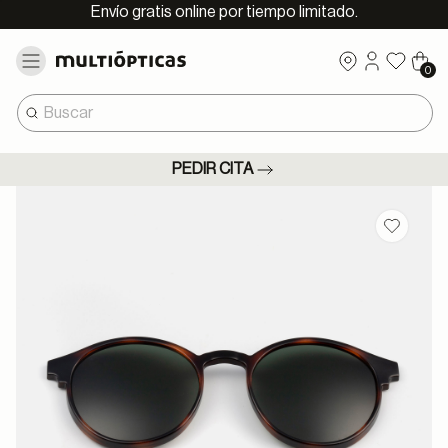
Envío gratis online por tiempo limitado.
0
PEDIR CITA
Guardar