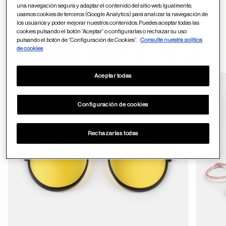
Devoluciones
una navegación segura y adaptar el contenido del sitio web. Igualmente,
usamos cookies de terceros (Google Analytics) para analizar la navegación de
los usuarios y poder mejorar nuestros contenidos. Puedes aceptar todas las
cookies pulsando el botón “Aceptar” o configurarlas o rechazar su uso
pulsando el botón de “Configuración de Cookies”.
Consulte nuestra política
formulario
de cookies
Otros usuarios también han comprado
de contacto
Aceptar todas
Guardar en favor
Configuración de cookies
ayuda
Rechazarlas todas