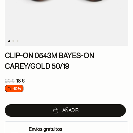
CLIP-ON 0543M BAYES-ON
CAREY/GOLD 50/19
Price reduced from
20 €
18 €
to
-10%
AÑADIR
Envíos gratuitos