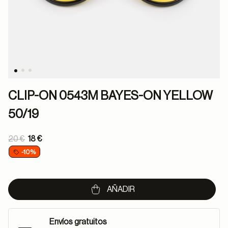
CLIP-ON 0543M BAYES-ON YELLOW
50/19
Price reduced from
20 €
18 €
to
-10%
AÑADIR
Envíos gratuitos