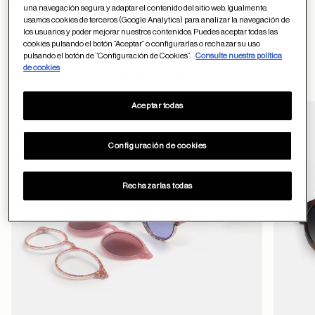
Devoluciones
una navegación segura y adaptar el contenido del sitio web. Igualmente,
usamos cookies de terceros (Google Analytics) para analizar la navegación de
los usuarios y poder mejorar nuestros contenidos. Puedes aceptar todas las
cookies pulsando el botón “Aceptar” o configurarlas o rechazar su uso
pulsando el botón de “Configuración de Cookies”.
Consulte nuestra política
formulario
de cookies
Otros usuarios también han comprado
de contacto
Aceptar todas
Guardar en favor
Configuración de cookies
ayuda
Rechazarlas todas