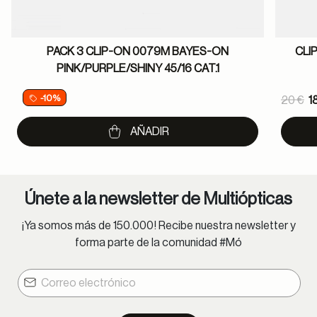
PACK 3 CLIP-ON 0079M BAYES-ON
CLI
PINK/PURPLE/SHINY 45/16 CAT.1
Pric
-10%
20 €
1
to
AÑADIR
Únete a la newsletter de Multiópticas
¡Ya somos más de 150.000! Recibe nuestra newsletter y
forma parte de la comunidad #Mó