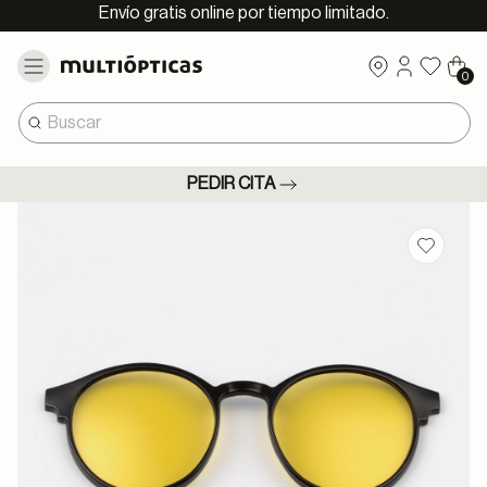
Envío gratis online por tiempo limitado.
0
PEDIR CITA
Guardar