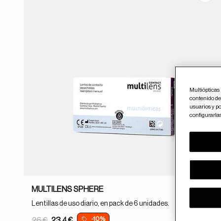
ayuda
Multiópticas 
contenido del
usuarios y po
configurarla
MULTILENS SPHERE
Lentillas de uso diario, en pack de 6 unidades.
Price reduced from
-10%
26 €
23.4 €