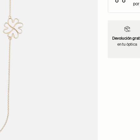
por
Devolución grat
en tu óptica