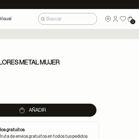
Visual
0
LORES METAL MUJER
uced from
AÑADIR
íos gratuitos
fruta de envíos gratuitos en todos tus pedidos