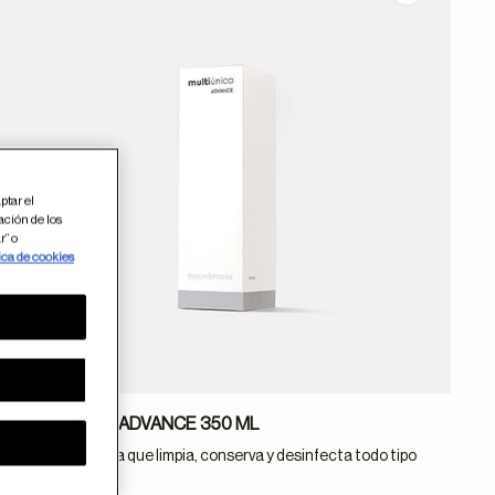
ptar el
ación de los
r” o
ica de cookies
MULTIÚNICA ADVANCE 350 ML
Solución líquida que limpia, conserva y desinfecta todo tipo
de lentes.