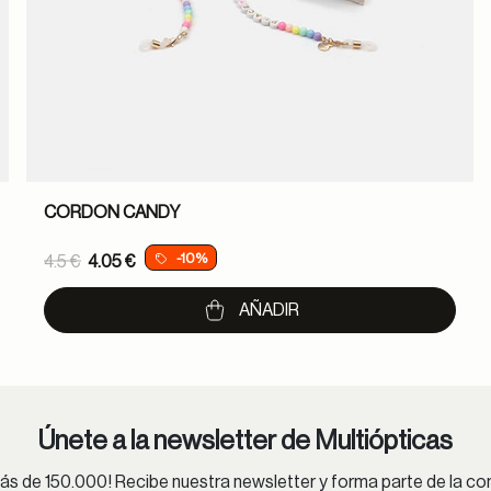
CORDON CANDY
Price reduced from
-10%
4.5 €
4.05 €
to
AÑADIR
Únete a la newsletter de Multiópticas
s de 150.000! Recibe nuestra newsletter y forma parte de la 