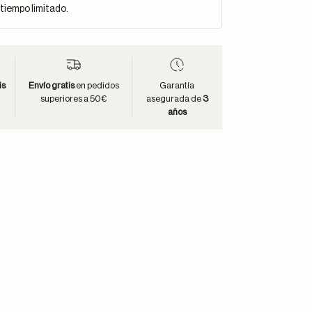
 tiempo limitado.
is
Envío gratis
en pedidos
Garantía
superiores a 50€
asegurada de
3
años