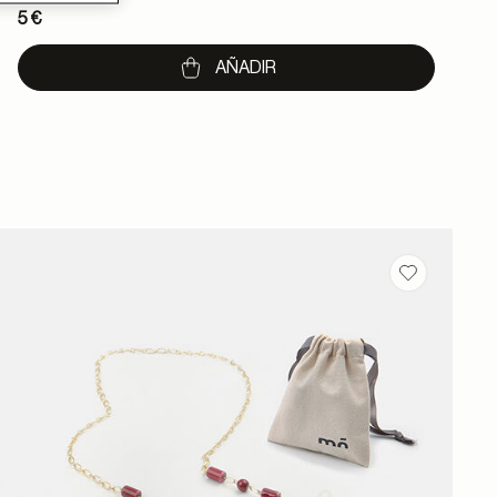
5 €
AÑADIR
 en favoritos
Guardar en 