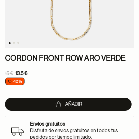
CORDON FRONT ROW ARO VERDE
Price reduced from
15 €
13.5 €
to
-10%
AÑADIR
Envíos gratuitos
Disfruta de envíos gratuitos en todos tus
pedidos por tiempo limitado.