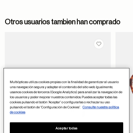
formulario
Otros usuarios tambien han comprado
de contacto
Guardar en favor
ayuda
Multiópticas utiliza cookies propias con la finalidad de garantizar al usuario
una navegación segura y adaptar el contenido del sitio web. Igualmente,
usamos cookies de terceros (Google Analytics) para analizar la navegación de
los usuarios y poder mejorar nuestros contenidos. Puedes aceptar todas las
cookies pulsando el botón “Aceptar” o configurarlas o rechazar su uso
pulsando el botón de “Configuración de Cookies”.
Consulte nuestra política
de cookies
Aceptar todas