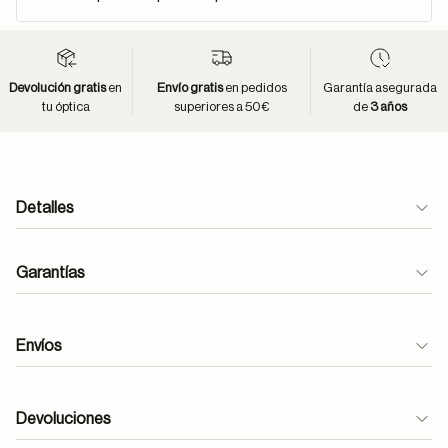
Devolución gratis
en
Envío gratis
en pedidos
Garantía asegurada
tu óptica
superiores a 50€
de
3 años
Detalles
Garantías
Envíos
Devoluciones