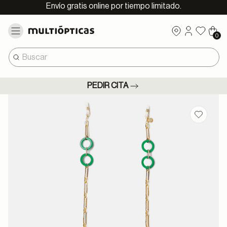
Envío gratis online por tiempo limitado.
0
PEDIR CITA
Guardar