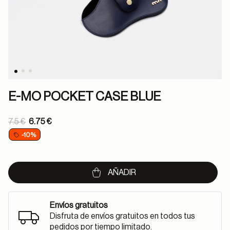
E-MO POCKET CASE BLUE
Price reduced from
7.5 €
6.75 €
to
-10%
AÑADIR
Envíos gratuitos
Disfruta de envíos gratuitos en todos tus
pedidos por tiempo limitado.