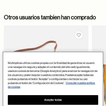
formulario
Otros usuarios tambien han comprado
de contacto
Guardar en favor
ayuda
Multiópticas utiliza cookies propias con la finalidad de garantizar al usuario
una navegación segura y adaptar el contenido del sitio web. Igualmente,
usamos cookies de terceros (Google Analytics) para analizar la navegación de
los usuarios y poder mejorar nuestros contenidos. Puedes aceptar todas las
cookies pulsando el botón “Aceptar” o configurarlas o rechazar su uso
pulsando el botón de “Configuración de Cookies”.
Consulte nuestra política
de cookies
Aceptar todas