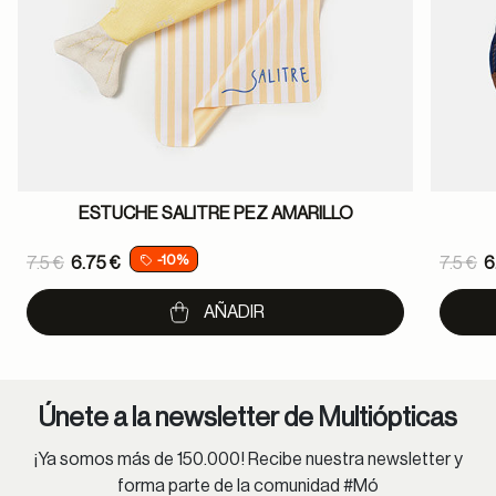
ESTUCHE SALITRE PEZ AMARILLO
Price reduced from
Pric
-10%
7.5 €
6.75 €
7.5 €
6
to
to
AÑADIR
Únete a la newsletter de Multiópticas
¡Ya somos más de 150.000! Recibe nuestra newsletter y
forma parte de la comunidad #Mó