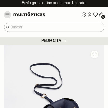
Envío gratis online por tiempo limitado.
0
PEDIR CITA
Guardar