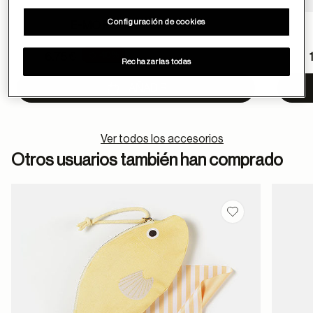
Configuración de cookies
E-MO POCKET BIMANI 23
Price reduced from
Pric
-10%
7.5 €
6.75 €
12.5 €
Rechazarlas todas
to
to
AÑADIR
Ver todos los accesorios
Otros usuarios también han comprado
Guardar en favor