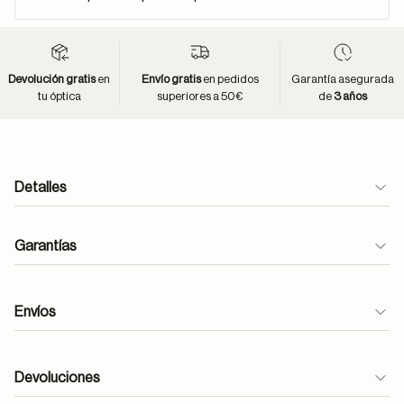
Devolución gratis
en
Envío gratis
en pedidos
Garantía asegurada
tu óptica
superiores a 50€
de
3 años
Detalles
Garantías
Envíos
Devoluciones