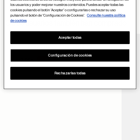
los usuarios y poder mejorar nuestros contenidos. Puedes aceptar todas las
cookies pulsando el botón “Aceptar” o configurarlas o rechazar su uso
pulsando el botón de “Configuración de Cookies”.
Consulte nuestra política
formulario
de cookies
Otros usuarios también han comprado
de contacto
Aceptar todas
POUCH BASICO ALFAR BEIGE
Guardar en favor
Configuración de cookies
Price reduced from
-10%
2.5 €
2.25 €
ayuda
to
Rechazarlas todas