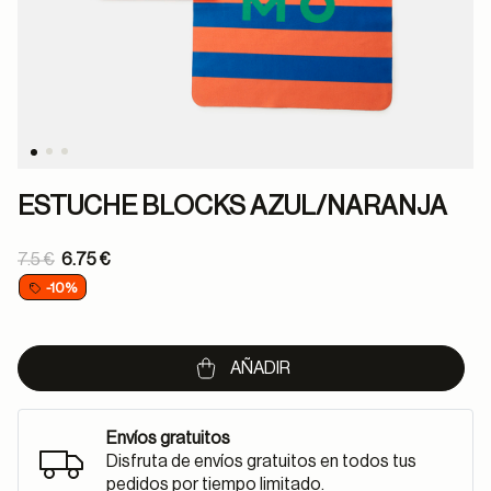
ESTUCHE BLOCKS AZUL/NARANJA
Price reduced from
7.5 €
6.75 €
to
-10%
AÑADIR
Envíos gratuitos
Disfruta de envíos gratuitos en todos tus
pedidos por tiempo limitado.