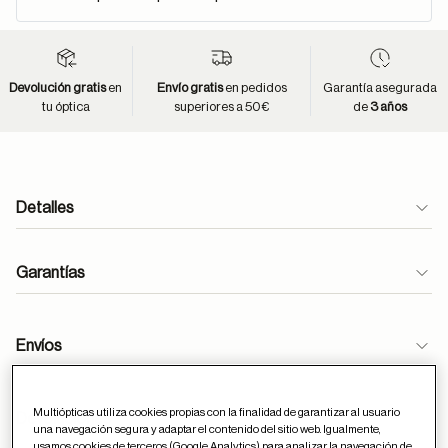
Devolución gratis
en
Envío gratis
en pedidos
Garantía asegurada
tu óptica
superiores a 50€
de
3 años
Detalles
Garantías
Envíos
Multiópticas utiliza cookies propias con la finalidad de garantizar al usuario
Devoluciones
una navegación segura y adaptar el contenido del sitio web. Igualmente,
usamos cookies de terceros (Google Analytics) para analizar la navegación de