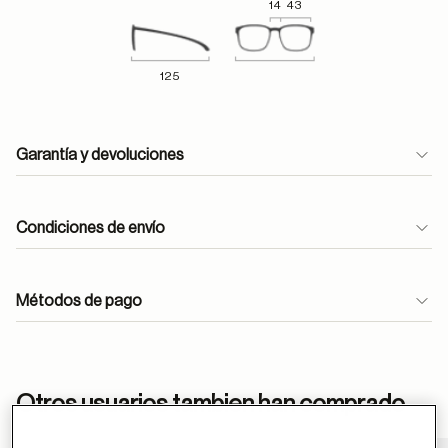
14
43
125
Garantía y devoluciones
Condiciones de envío
Métodos de pago
ayuda
Otros usuarios tambien han comprado