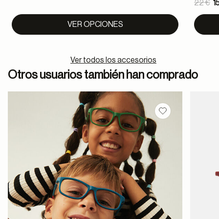
Pric
22 €
1
to
VER OPCIONES
Ver todos los accesorios
Otros usuarios también han comprado
Guardar en favor