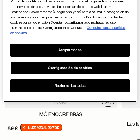
Multiópticas utiliza cookies propias con la finalidad de garantizar al usuario
una navegación segura y adaptar el contenido del sitio web. Igualmente,
usamos cookies de terceros (Google Analytics) para analizar la navegación de
Guardar en favor
los usuarios y poder mejorar nuestros contenidos. Puedes aceptar todas las
cookies pulsando el botón “Aceptar” o configurarlas o rechazar su uso
pulsando el botón de “Configuración de Cookies”.
Consulte nuestra política
de cookies
Aceptar todas
Configuración de cookies
Rechazarlas todas
1 color
Probador virtu
MÓ ENCORE BRAS
Las le
LUZ AZUL 2X79€
89 €