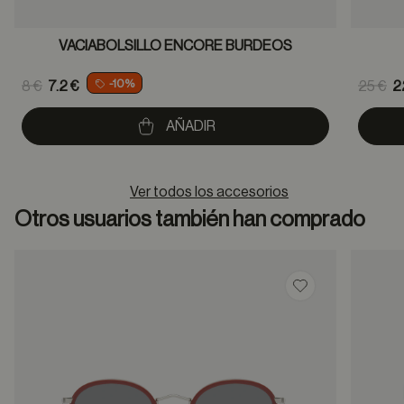
VACIABOLSILLO ENCORE BURDEOS
Price reduced from
Pric
-10%
8 €
7.2 €
25 €
2
to
to
AÑADIR
Ver todos los accesorios
Otros usuarios también han comprado
Guardar en favor