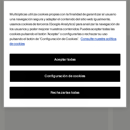
Multiópticas utiliza cookies propias con la finalidad de garantizar al usuario
una navegación segura y adaptar el contenido del sitio web. Igualmente,
Otros usuarios tambien han comprado
usamos cookies de terceros (Google Analytics) para analizar la navegación de
los usuarios y poder mejorar nuestros contenidos. Puedes aceptar todas las
cookies pulsando el botón “Aceptar” o configurarlas o rechazar su uso
pulsando el botón de “Configuración de Cookies”.
Consulte nuestra política
de cookies
Guardar en favor
Aceptar todas
Configuración de cookies
Rechazarlas todas