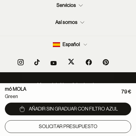
Servicios
Así somos
Español
Mapa del sitio
Aviso legal
mó MOLA
Política protección de datos
Normas de uso de RSS
79 €
Green
Política cookies
Condiciones de compra
Declaración de accesibilidad
Canal denuncias
AÑADIR SIN GRADUAR CON FILTRO AZUL
Métodos de pago:
SOLICITAR PRESUPUESTO