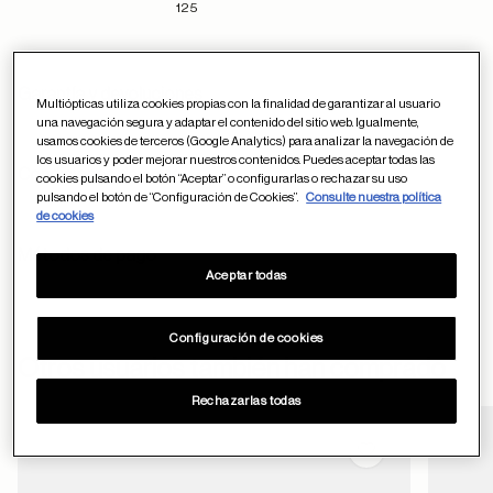
125
Garantía y devoluciones
Multiópticas utiliza cookies propias con la finalidad de garantizar al usuario
una navegación segura y adaptar el contenido del sitio web. Igualmente,
usamos cookies de terceros (Google Analytics) para analizar la navegación de
los usuarios y poder mejorar nuestros contenidos. Puedes aceptar todas las
Condiciones de envío
cookies pulsando el botón “Aceptar” o configurarlas o rechazar su uso
pulsando el botón de “Configuración de Cookies”.
Consulte nuestra política
de cookies
Métodos de pago
Aceptar todas
Configuración de cookies
ayuda
Otros usuarios también han comprado
Rechazarlas todas
Guardar en favor