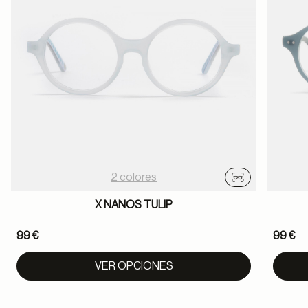
2 colores
Probador virtu
X NANOS TULIP
99 €
99 €
VER OPCIONES